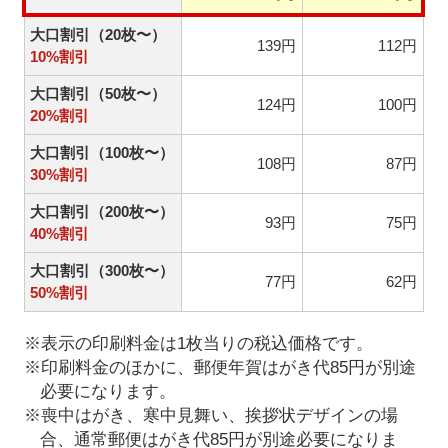
大口割引（20枚〜）
139円
112円
10%割引
大口割引（50枚〜）
124円
100円
20%割引
大口割引（100枚〜）
108円
87円
30%割引
大口割引（200枚〜）
93円
75円
40%割引
大口割引（300枚〜）
77円
62円
50%割引
※表示の印刷料金は1枚当りの税込価格です。
※印刷料金のほかに、郵便年賀はがき代85円が別途
必要になります。
※喪中はがき、寒中見舞い、挨拶状デザインの場
合、通常郵便はがき代85円が別途必要になりま