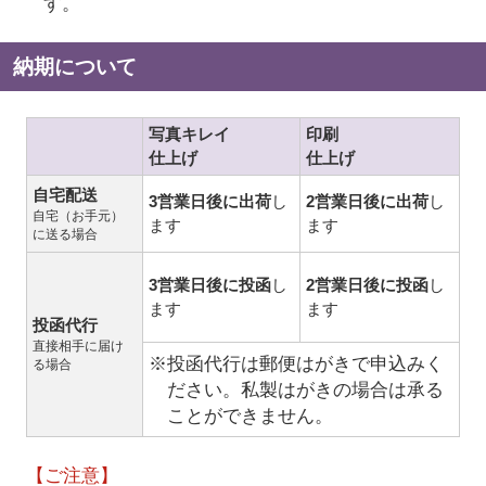
す。
納期について
写真キレイ
印刷
仕上げ
仕上げ
自宅配送
3営業日後に出荷
し
2営業日後に出荷
し
自宅（お手元）
ます
ます
に送る場合
3営業日後に投函
し
2営業日後に投函
し
ます
ます
投函代行
直接相手に届け
※投函代行は郵便はがきで申込みく
る場合
ださい。私製はがきの場合は承る
ことができません。
【ご注意】