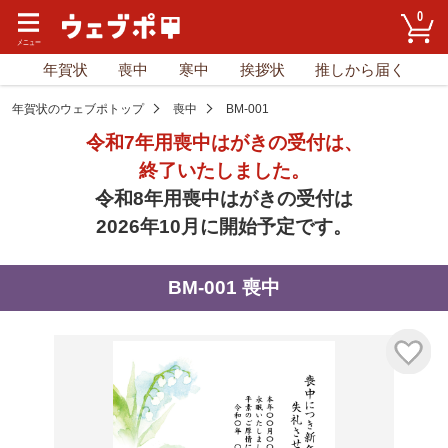
0
年賀状
喪中
寒中
挨拶状
推しから届く
年賀状のウェブポトップ
喪中
BM-001
令和7年用喪中はがきの受付は、
終了いたしました。
令和8年用喪中はがきの受付は
2026年10月に開始予定です。
BM-001 喪中
気に入り