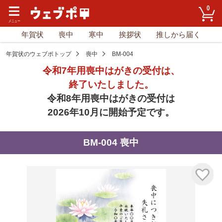
0
年賀状
喪中
寒中
挨拶状
推しから届く
年賀状のウェブポトップ
喪中
BM-004
令和7年用喪中はがきの受付は、
終了いたしました。
令和8年用喪中はがきの受付は
2026年10月に開始予定です。
BM-004 喪中
気に入り