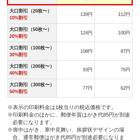
大口割引（20枚〜）
139円
112円
10%割引
大口割引（50枚〜）
124円
100円
20%割引
大口割引（100枚〜）
108円
87円
30%割引
大口割引（200枚〜）
93円
75円
40%割引
大口割引（300枚〜）
77円
62円
50%割引
※表示の印刷料金は1枚当りの税込価格です。
※印刷料金のほかに、郵便年賀はがき代85円が別途
必要になります。
※喪中はがき、寒中見舞い、挨拶状デザインの場
合、通常郵便はがき代85円が別途必要になりま