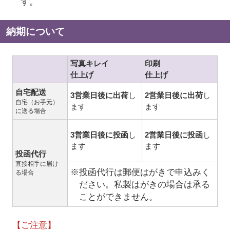
す。
納期について
写真キレイ
印刷
仕上げ
仕上げ
自宅配送
3営業日後に出荷
し
2営業日後に出荷
し
自宅（お手元）
ます
ます
に送る場合
3営業日後に投函
し
2営業日後に投函
し
ます
ます
投函代行
直接相手に届け
※投函代行は郵便はがきで申込みく
る場合
ださい。私製はがきの場合は承る
ことができません。
【ご注意】