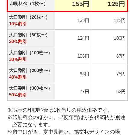
155円
125円
印刷料金（1枚〜）
大口割引（20枚〜）
139円
112円
10%割引
大口割引（50枚〜）
124円
100円
20%割引
大口割引（100枚〜）
108円
87円
30%割引
大口割引（200枚〜）
93円
75円
40%割引
大口割引（300枚〜）
77円
62円
50%割引
※表示の印刷料金は1枚当りの税込価格です。
※印刷料金のほかに、郵便年賀はがき代85円が別途
必要になります。
※喪中はがき、寒中見舞い、挨拶状デザインの場