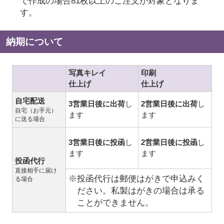
で作成の場合81枚以上のご注文が対象となりま
す。
納期について
写真キレイ
印刷
仕上げ
仕上げ
自宅配送
3営業日後に出荷
し
2営業日後に出荷
し
自宅（お手元）
ます
ます
に送る場合
3営業日後に投函
し
2営業日後に投函
し
ます
ます
投函代行
直接相手に届け
※投函代行は郵便はがきで申込みく
る場合
ださい。私製はがきの場合は承る
ことができません。