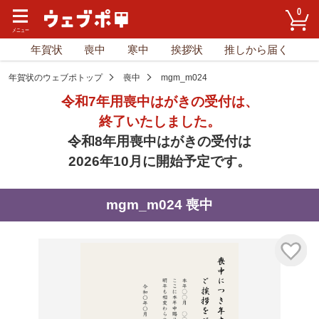
0
年賀状
喪中
寒中
挨拶状
推しから届く
年賀状のウェブポトップ
喪中
mgm_m024
令和7年用喪中はがきの受付は、
終了いたしました。
令和8年用喪中はがきの受付は
2026年10月に開始予定です。
mgm_m024 喪中
気に入り