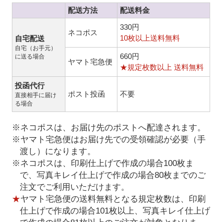
配送方法
配送料金
330円
ネコポス
10枚以上送料無料
自宅配送
自宅（お手元）
660円
に送る場合
ヤマト宅急便
★規定枚数以上 送料無料
投函代行
ポスト投函
不要
直接相手に届け
る場合
※ネコポスは、お届け先のポストへ配達されます。
※ヤマト宅急便はお届け先での受領確認が必要（手
渡し）になります。
※ネコポスは、印刷仕上げで作成の場合100枚ま
で、写真キレイ仕上げで作成の場合80枚までのご
注文でご利用いただけます。
★
ヤマト宅急便の送料無料となる規定枚数は、印刷
仕上げで作成の場合101枚以上、写真キレイ仕上げ