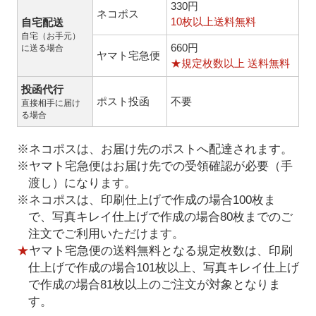
330円
ネコポス
10枚以上送料無料
自宅配送
自宅（お手元）
660円
に送る場合
ヤマト宅急便
★規定枚数以上 送料無料
投函代行
ポスト投函
不要
直接相手に届け
る場合
※ネコポスは、お届け先のポストへ配達されます。
※ヤマト宅急便はお届け先での受領確認が必要（手
渡し）になります。
※ネコポスは、印刷仕上げで作成の場合100枚ま
で、写真キレイ仕上げで作成の場合80枚までのご
注文でご利用いただけます。
★
ヤマト宅急便の送料無料となる規定枚数は、印刷
仕上げで作成の場合101枚以上、写真キレイ仕上げ
で作成の場合81枚以上のご注文が対象となりま
す。