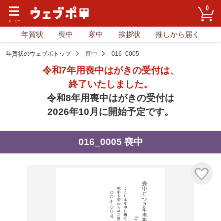
0
年賀状
喪中
寒中
挨拶状
推しから届く
年賀状のウェブポトップ
喪中
016_0005
令和7年用喪中はがきの受付は、
終了いたしました。
令和8年用喪中はがきの受付は
2026年10月に開始予定です。
016_0005 喪中
気に入り