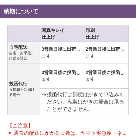
納期について
写真キレイ
印刷
仕上げ
仕上げ
自宅配送
3営業日後に出荷
し
2営業日後に出荷
し
自宅（お手元）
ます
ます
に送る場合
3営業日後に投函
し
2営業日後に投函
し
ます
ます
投函代行
直接相手に届け
※投函代行は郵便はがきで申込みく
る場合
ださい。私製はがきの場合は承る
ことができません。
【ご注意】
通常の配送にかかる日数は、ヤマト宅急便・ネコ