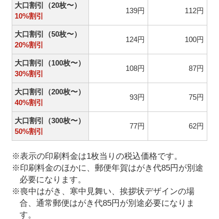
大口割引（20枚〜）
139円
112円
10%割引
大口割引（50枚〜）
124円
100円
20%割引
大口割引（100枚〜）
108円
87円
30%割引
大口割引（200枚〜）
93円
75円
40%割引
大口割引（300枚〜）
77円
62円
50%割引
※表示の印刷料金は1枚当りの税込価格です。
※印刷料金のほかに、郵便年賀はがき代85円が別途
必要になります。
※喪中はがき、寒中見舞い、挨拶状デザインの場
合、通常郵便はがき代85円が別途必要になりま
す。