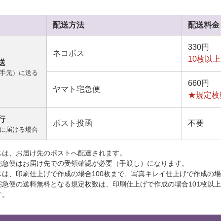
配送方法
配送料金
330円
ネコポス
10枚以
送
手元）に送る
660円
ヤマト宅急便
★規定枚
行
ポスト投函
不要
に届ける場合
スは、お届け先のポストへ配達されます。
宅急便はお届け先での受領確認が必要（手渡し）になります。
スは、印刷仕上げで作成の場合100枚まで、写真キレイ仕上げで作成の場
宅急便の送料無料となる規定枚数は、印刷仕上げで作成の場合101枚以
す。