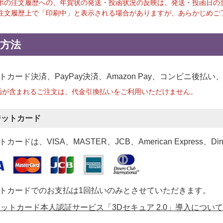
ポの注文履歴への、年賀状の発送・投函状況の反映は、発送・投函日の
注文履歴上で「印刷中」と表示される場合がありますが、あらかじめご
方法
トカード決済、PayPay決済
、Amazon Pay、コンビニ後払
函が含まれるご注文は、代金引換払いをご利用いただけません。
ジットカード
カードは、VISA、MASTER、JCB、American Express、Di
トカードでのお支払は1回払いのみとさせていただきます。
ットカード本人認証サービス「3Dセキュア 2.0」導入について