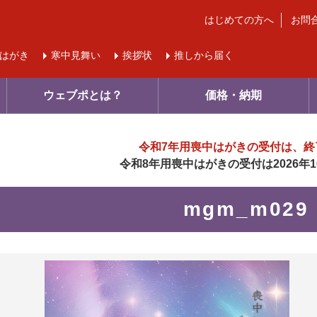
はじめての方へ
お問
はがき
寒中
見舞い
挨拶状
推しから届く
ウェブポとは？
価格・納期
令和7年用喪中はがきの受付は、
終
令和8年用喪中はがきの受付は
2026
mgm_m029
に入り