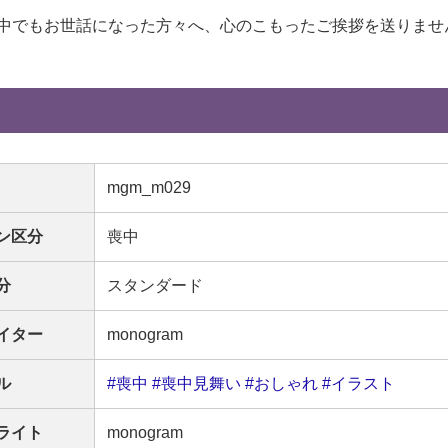
中でもお世話になった方々へ、心のこもったご挨拶を送りませ
mgm_m029
ン区分
喪中
分
スタンダード
イター
monogram
ル
#喪中
#喪中見舞い
#おしゃれ
#イラスト
ライト
monogram