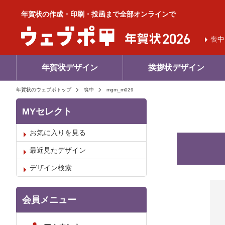
年賀状の作成・印刷・投函まで全部オンラインで
喪中
年賀状デザイン
挨拶状デザイン
年賀状のウェブポトップ
喪中
mgm_m029
MYセレクト
お気に入りを見る
最近見たデザイン
デザイン検索
お気
会員メニュー