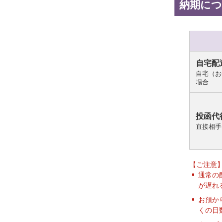
納期に
自宅配
自宅（お
場合
投函代
直接相手
【ご注意
通常の
が遅れ
お預か
くの日