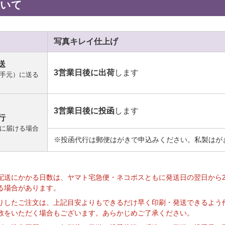
ついて
写真キレイ
仕上げ
送
3営業日後に出荷
します
手元）に送る
3営業日後に投函
します
行
に届ける場合
※投函代行は郵便はがきで申込みください。私製はが
】
配送にかかる日数は、ヤマト宅急便・ネコポスともに発送日の翌日から
る場合があります。
りしたご注文は、上記目安よりもできるだけ早く印刷・発送できるよう
数をいただく場合もございます。あらかじめご了承ください。