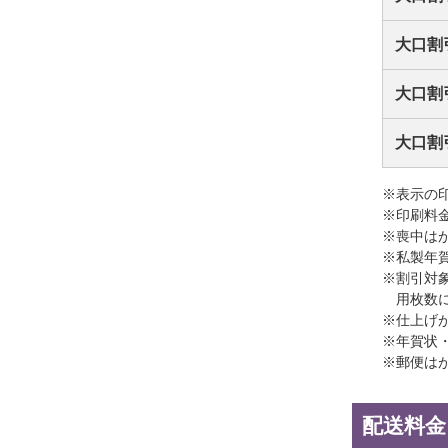
大口割
大口割
大口割
※表示の
※印刷料
※喪中は
※私製年
※割引対
用枚数
※仕上げ
※年賀状
※郵便は
配送料金