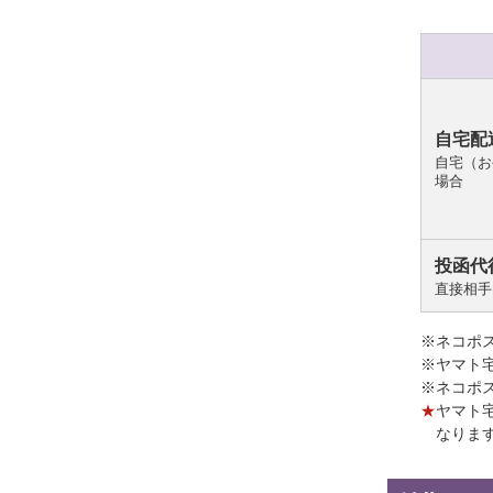
自宅配
自宅（お
場合
投函代
直接相手
※ネコポ
※ヤマト
※ネコポ
★
ヤマト
なりま