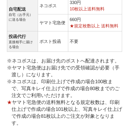
330円
ネコポス
10枚以上送料無料
自宅配送
自宅（お手元）
660円
に送る場合
ヤマト宅急便
★規定枚数以上 送料無料
投函代行
ポスト投函
不要
直接相手に届け
る場合
※ネコポスは、お届け先のポストへ配達されます。
※ヤマト宅急便はお届け先での受領確認が必要（手
渡し）になります。
※ネコポスは、印刷仕上げで作成の場合100枚ま
で、写真キレイ仕上げで作成の場合80枚までのご
注文でご利用いただけます。
★
ヤマト宅急便の送料無料となる規定枚数は、印刷
仕上げで作成の場合101枚以上、写真キレイ仕上げ
で作成の場合81枚以上のご注文が対象となりま
す。