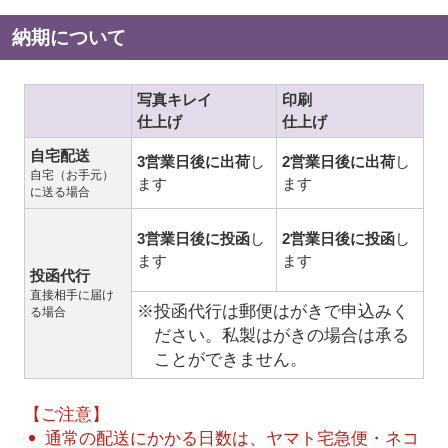
納期について
写真キレイ
印刷
仕上げ
仕上げ
自宅配送
3営業日後に出荷
し
2営業日後に出荷
し
自宅（お手元）
ます
ます
に送る場合
3営業日後に投函
し
2営業日後に投函
し
ます
ます
投函代行
直接相手に届け
※投函代行は郵便はがきで申込みく
る場合
ださい。私製はがきの場合は承る
ことができません。
【ご注意】
通常の配送にかかる日数は、ヤマト宅急便・ネコ