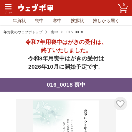
0
年賀状
喪中
寒中
挨拶状
推しから届く
年賀状のウェブポトップ
喪中
016_0018
令和7年用喪中はがきの受付は、
終了いたしました。
令和8年用喪中はがきの受付は
2026年10月に開始予定です。
016_0018 喪中
気に入り