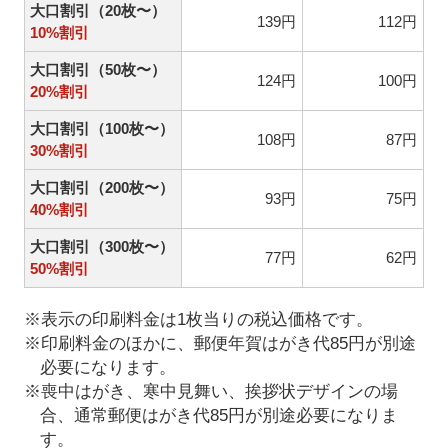
大口割引（20枚〜）
139円
112円
10%割引
大口割引（50枚〜）
124円
100円
20%割引
大口割引（100枚〜）
108円
87円
30%割引
大口割引（200枚〜）
93円
75円
40%割引
大口割引（300枚〜）
77円
62円
50%割引
※表示の印刷料金は1枚当りの税込価格です。
※印刷料金のほかに、郵便年賀はがき代85円が別途
必要になります。
※喪中はがき、寒中見舞い、挨拶状デザインの場
合、通常郵便はがき代85円が別途必要になりま
す。