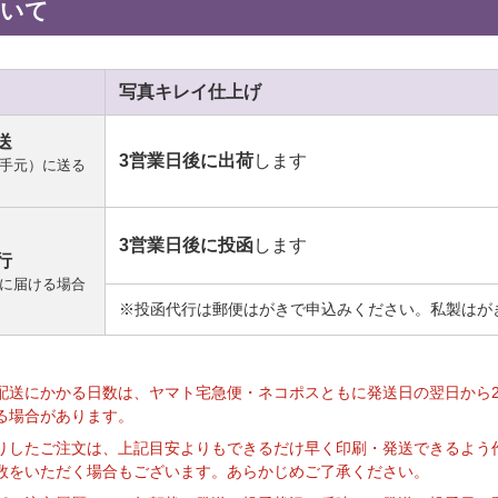
ついて
写真キレイ
仕上げ
送
3営業日後に出荷
します
手元）に送る
3営業日後に投函
します
行
に届ける場合
※投函代行は郵便はがきで申込みください。私製はが
】
配送にかかる日数は、ヤマト宅急便・ネコポスともに発送日の翌日から
る場合があります。
りしたご注文は、上記目安よりもできるだけ早く印刷・発送できるよう
数をいただく場合もございます。あらかじめご了承ください。