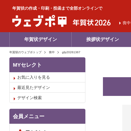
年賀状の作成・印刷・投函まで全部オンラインで
喪中
年賀状デザイン
挨拶状デザイン
年賀状のウェブポトップ
喪中
gfp20261367
MYセレクト
お気に入りを見る
最近見たデザイン
デザイン検索
お気
会員メニュー