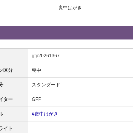
喪中はがき
gfp20261367
ン区分
喪中
分
スタンダード
イター
GFP
ル
#喪中はがき
ライト