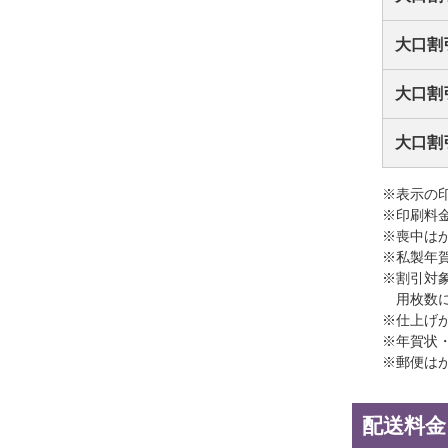
大口割
大口割
大口割
※表示の
※印刷料
※喪中は
※私製年
※割引対
用枚数
※仕上げ
※年賀状
※郵便は
配送料金