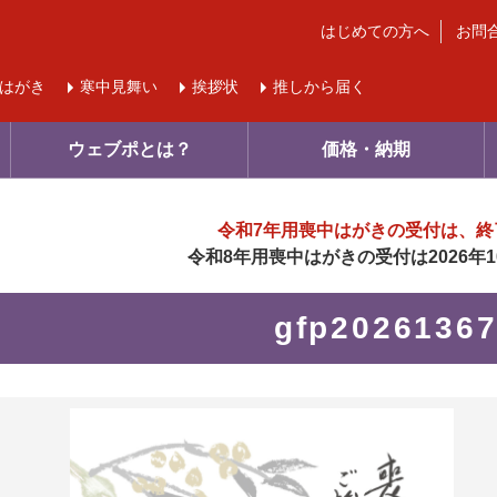
はじめての方へ
お問
はがき
寒中
見舞い
挨拶状
推しから届く
ウェブポとは？
価格・納期
令和7年用喪中はがきの受付は、
終
令和8年用喪中はがきの受付は
2026
gfp2026136
に入り