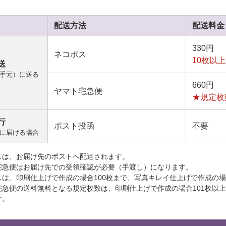
配送方法
配送料金
330円
ネコポス
10枚以
送
手元）に送る
660円
ヤマト宅急便
★規定枚
行
ポスト投函
不要
に届ける場合
スは、お届け先のポストへ配達されます。
宅急便はお届け先での受領確認が必要（手渡し）になります。
スは、印刷仕上げで作成の場合100枚まで、写真キレイ仕上げで作成の場
宅急便の送料無料となる規定枚数は、印刷仕上げで作成の場合101枚以
す。