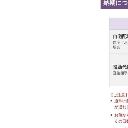
納期に
自宅配
自宅（お
場合
投函代
直接相手
【ご注意
通常の
が遅れ
お預か
くの日