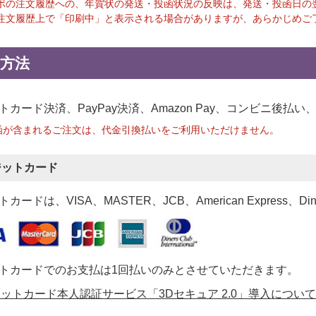
ポの注文履歴への、年賀状の発送・投函状況の反映は、発送・投函日の
注文履歴上で「印刷中」と表示される場合がありますが、あらかじめご
方法
トカード決済、PayPay決済
、Amazon Pay、コンビニ後払
函が含まれるご注文は、代金引換払いをご利用いただけません。
ジットカード
カードは、VISA、MASTER、JCB、American Express、Di
トカードでのお支払は1回払いのみとさせていただきます。
ットカード本人認証サービス「3Dセキュア 2.0」導入について