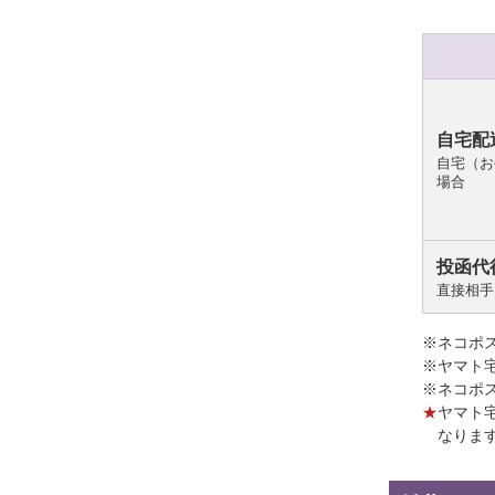
自宅配
自宅（お
場合
投函代
直接相手
※ネコポ
※ヤマト
※ネコポ
★
ヤマト
なりま