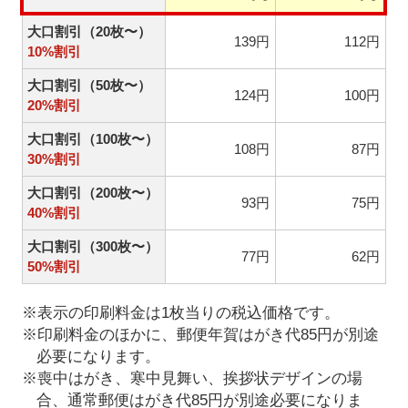
大口割引（20枚〜）
139円
112円
10%割引
大口割引（50枚〜）
124円
100円
20%割引
大口割引（100枚〜）
108円
87円
30%割引
大口割引（200枚〜）
93円
75円
40%割引
大口割引（300枚〜）
77円
62円
50%割引
※表示の印刷料金は1枚当りの税込価格です。
※印刷料金のほかに、郵便年賀はがき代85円が別途
必要になります。
※喪中はがき、寒中見舞い、挨拶状デザインの場
合、通常郵便はがき代85円が別途必要になりま