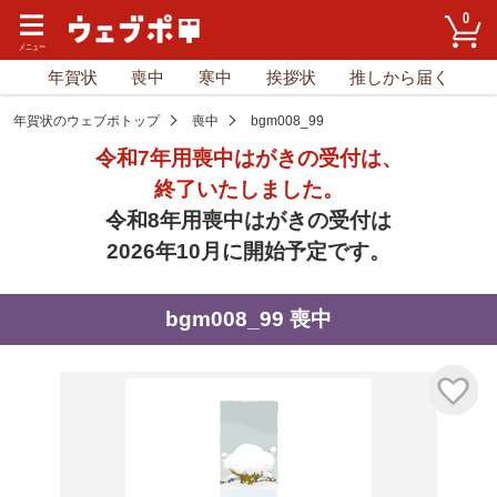
0
年賀状
喪中
寒中
挨拶状
推しから届く
年賀状のウェブポトップ
喪中
bgm008_99
令和7年用喪中はがきの受付は、
終了いたしました。
令和8年用喪中はがきの受付は
2026年10月に開始予定です。
bgm008_99 喪中
気に入り