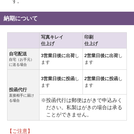
す。
納期について
写真キレイ
印刷
仕上げ
仕上げ
自宅配送
3営業日後に出荷
し
2営業日後に出荷
し
自宅（お手元）
ます
ます
に送る場合
3営業日後に投函
し
2営業日後に投函
し
ます
ます
投函代行
直接相手に届け
※投函代行は郵便はがきで申込みく
る場合
ださい。私製はがきの場合は承る
ことができません。
【ご注意】