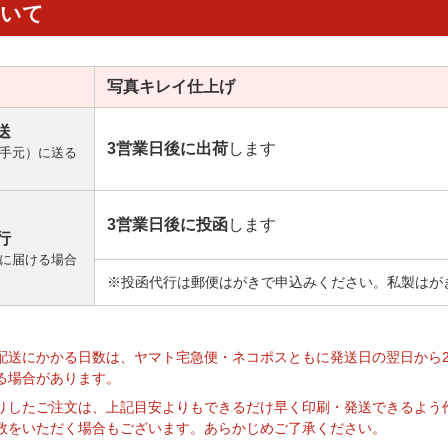
ついて
写真キレイ
仕上げ
送
3営業日後に出荷
します
手元）に送る
3営業日後に投函
します
行
に届ける場合
※投函代行は郵便はがきで申込みください。私製はが
】
配送にかかる日数は、ヤマト宅急便・ネコポスともに発送日の翌日から
る場合があります。
りしたご注文は、上記目安よりもできるだけ早く印刷・発送できるよう
数をいただく場合もございます。あらかじめご了承ください。