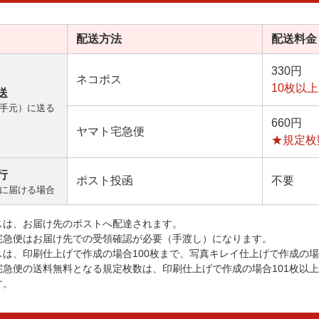
配送方法
配送料金
330円
ネコポス
10枚以
送
手元）に送る
660円
ヤマト宅急便
★規定枚
行
ポスト投函
不要
に届ける場合
スは、お届け先のポストへ配達されます。
宅急便はお届け先での受領確認が必要（手渡し）になります。
スは、印刷仕上げで作成の場合100枚まで、写真キレイ仕上げで作成の場
宅急便の送料無料となる規定枚数は、印刷仕上げで作成の場合101枚以
す。