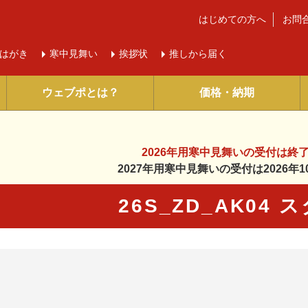
はじめての方へ
お問
はがき
寒中
見舞い
挨拶状
推しから届く
ウェブポとは？
価格・納期
2026年用寒中見舞いの受付は
終
2027年用寒中見舞いの受付は
2026
26S_ZD_AK04
に入り