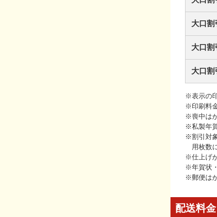
大口割
大口割
大口割
※表示の
※印刷料
※喪中は
※私製年
※割引対
用枚数
※仕上げ
※年賀状
※郵便は
配送料金