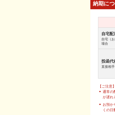
納期に
自宅配
自宅（お
場合
投函代
直接相手
【ご注意
通常の
が遅れ
お預か
くの日