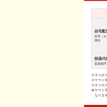
自宅配
自宅（お
場合
投函代
直接相手
※ネコポ
※ヤマト
※ネコポ
★
ヤマト
なりま