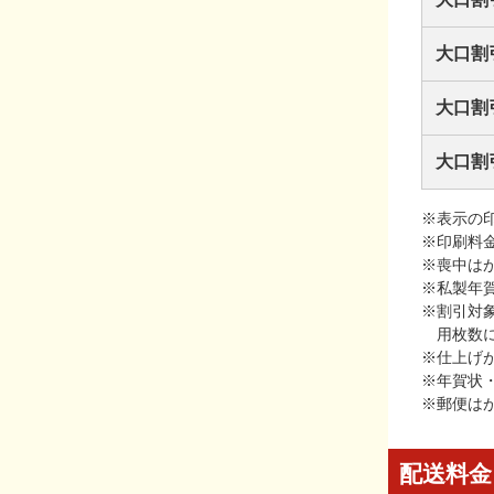
大口割
大口割
大口割
※表示の
※印刷料
※喪中は
※私製年
※割引対
用枚数
※仕上げ
※年賀状
※郵便は
配送料金