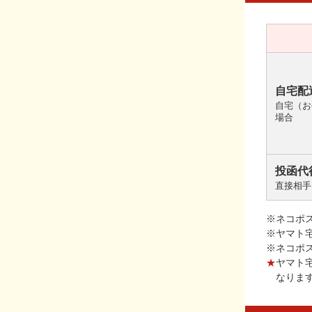
自宅配
自宅（お
場合
投函代
直接相手
※ネコポ
※ヤマト
※ネコポ
★
ヤマト
なりま