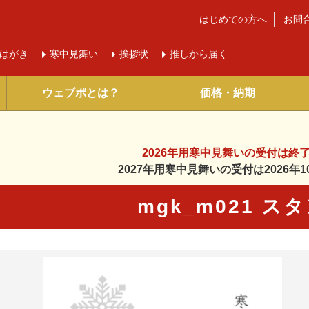
はじめての方へ
お問
はがき
寒中
見舞い
挨拶状
推しから届く
ウェブポとは？
価格・納期
2026年用寒中見舞いの受付は
終
2027年用寒中見舞いの受付は
2026
mgk_m021 ス
に入り