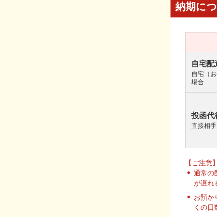
納期に
自宅配
自宅（お
場合
投函代
直接相手
【ご注意
通常の
が遅れ
お預か
くの日