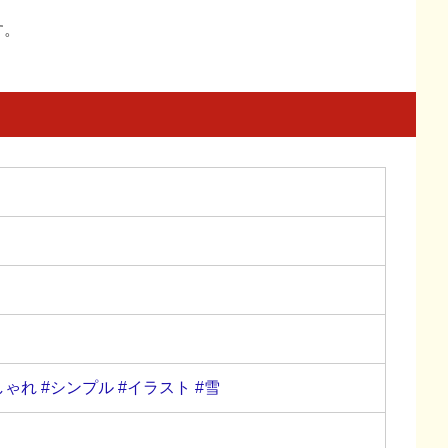
す。
しゃれ
#シンプル
#イラスト
#雪