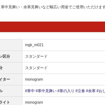
寒中見舞い・余寒見舞いなど幅広い用途でご使用いただけま
mgk_m021
ン区分
スタンダード
分
スタンダード
イター
monogram
ル
#寒中
#寒中見舞い
#寒の入り
#立春
#余寒
#お
ライト
monogram