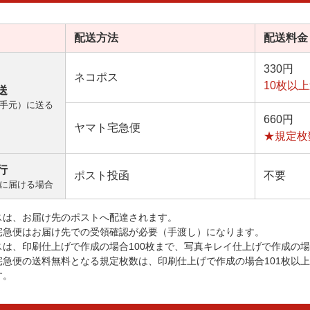
配送方法
配送料金
330円
ネコポス
10枚以
送
手元）に送る
660円
ヤマト宅急便
★規定枚
行
ポスト投函
不要
に届ける場合
スは、お届け先のポストへ配達されます。
宅急便はお届け先での受領確認が必要（手渡し）になります。
スは、印刷仕上げで作成の場合100枚まで、写真キレイ仕上げで作成の場
宅急便の送料無料となる規定枚数は、印刷仕上げで作成の場合101枚以
す。