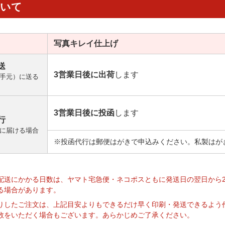
ついて
写真キレイ
仕上げ
送
3営業日後に出荷
します
手元）に送る
3営業日後に投函
します
行
に届ける場合
※投函代行は郵便はがきで申込みください。私製はが
】
配送にかかる日数は、ヤマト宅急便・ネコポスともに発送日の翌日から
る場合があります。
りしたご注文は、上記目安よりもできるだけ早く印刷・発送できるよう
数をいただく場合もございます。あらかじめご了承ください。