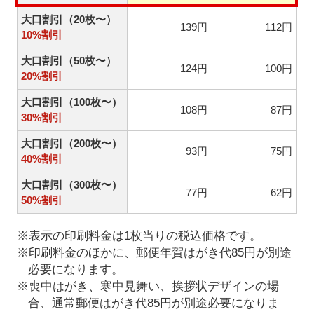
大口割引（20枚〜）
139円
112円
10%割引
大口割引（50枚〜）
124円
100円
20%割引
大口割引（100枚〜）
108円
87円
30%割引
大口割引（200枚〜）
93円
75円
40%割引
大口割引（300枚〜）
77円
62円
50%割引
※表示の印刷料金は1枚当りの税込価格です。
※印刷料金のほかに、郵便年賀はがき代85円が別途
必要になります。
※喪中はがき、寒中見舞い、挨拶状デザインの場
合、通常郵便はがき代85円が別途必要になりま