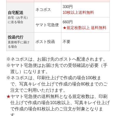
330円
ネコポス
10枚以上送料無料
自宅配送
自宅（お手元）
660円
に送る場合
ヤマト宅急便
★規定枚数以上 送料無料
投函代行
ポスト投函
不要
直接相手に届け
る場合
※ネコポスは、お届け先のポストへ配達されます。
※ヤマト宅急便はお届け先での受領確認が必要（手
渡し）になります。
※ネコポスは、印刷仕上げで作成の場合100枚ま
で、写真キレイ仕上げで作成の場合80枚までのご
注文でご利用いただけます。
★
ヤマト宅急便の送料無料となる規定枚数は、印刷
仕上げで作成の場合101枚以上、写真キレイ仕上げ
で作成の場合81枚以上のご注文が対象となりま
す。