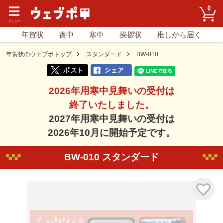
0
年賀状
喪中
寒中
挨拶状
推しから届く
年賀状のウェブポトップ
スタンダード
BW-010
2026年用寒中見舞いの受付は
終了いたしました。
2027年用寒中見舞いの受付は
2026年10月に開始予定です。
BW-010 スタンダード
気に入り