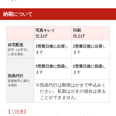
納期について
写真キレイ
印刷
仕上げ
仕上げ
自宅配送
3営業日後に出荷
し
2営業日後に出荷
し
自宅（お手元）
ます
ます
に送る場合
3営業日後に投函
し
2営業日後に投函
し
ます
ます
投函代行
直接相手に届け
※投函代行は郵便はがきで申込みく
る場合
ださい。私製はがきの場合は承る
ことができません。
【ご注意】