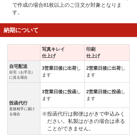
で作成の場合81枚以上のご注文が対象となりま
す。
納期について
写真キレイ
印刷
仕上げ
仕上げ
自宅配送
3営業日後に出荷
し
2営業日後に出荷
し
自宅（お手元）
ます
ます
に送る場合
3営業日後に投函
し
2営業日後に投函
し
ます
ます
投函代行
直接相手に届け
※投函代行は郵便はがきで申込みく
る場合
ださい。私製はがきの場合は承る
ことができません。