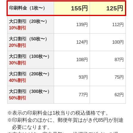
155円
125円
印刷料金（1枚〜）
大口割引（20枚〜）
139円
112円
10%割引
大口割引（50枚〜）
124円
100円
20%割引
大口割引（100枚〜）
108円
87円
30%割引
大口割引（200枚〜）
93円
75円
40%割引
大口割引（300枚〜）
77円
62円
50%割引
※表示の印刷料金は1枚当りの税込価格です。
※印刷料金のほかに、郵便年賀はがき代85円が別途
必要になります。