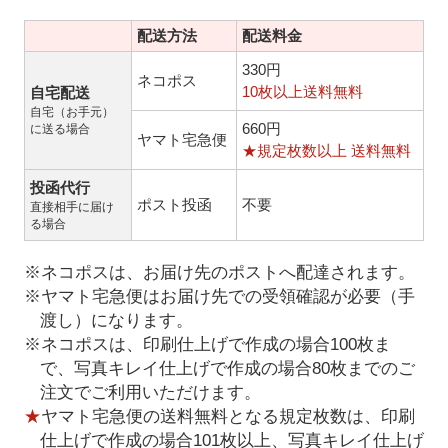
配送方法
配送料金
330円
ネコポス
10枚以上送料無料
自宅配送
自宅（お手元）
660円
に送る場合
ヤマト宅急便
★規定枚数以上 送料無料
投函代行
ポスト投函
不要
直接相手に届け
る場合
※ネコポスは、お届け先のポストへ配達されます。
※ヤマト宅急便はお届け先での受領確認が必要（手
渡し）になります。
※ネコポスは、印刷仕上げで作成の場合100枚ま
で、写真キレイ仕上げで作成の場合80枚までのご
注文でご利用いただけます。
★
ヤマト宅急便の送料無料となる規定枚数は、印刷
仕上げで作成の場合101枚以上、写真キレイ仕上げ