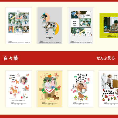
百々葉
ぜんぶ見る