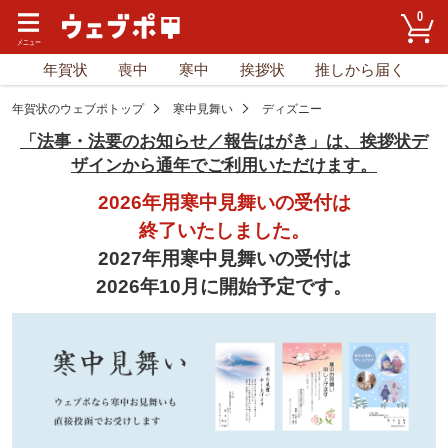
0
年賀状
喪中
寒中
挨拶状
推しから届く
年賀状のウェブポトップ
寒中見舞い
ディズニー
「法事・法要のお知らせ／報告はがき」は、挨拶状デ
ザインから通年でご利用いただけます。
2026年用寒中見舞いの受付は
終了いたしました。
2027年用寒中見舞いの受付は
2026年10月に開始予定です。