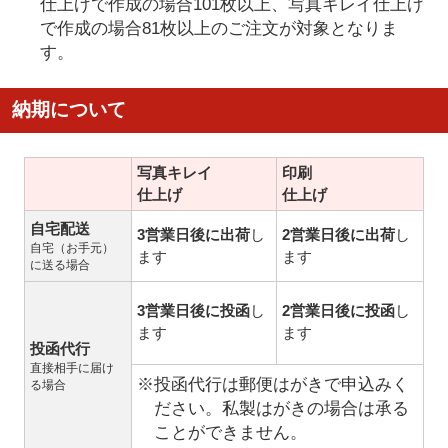
仕上げで作成の場合101枚以上、写真キレイ仕上げ
で作成の場合81枚以上のご注文が対象となりま
す。
納期について
写真キレイ
印刷
仕上げ
仕上げ
自宅配送
3営業日後に出荷
し
2営業日後に出荷
し
自宅（お手元）
ます
ます
に送る場合
3営業日後に投函
し
2営業日後に投函
し
ます
ます
投函代行
直接相手に届け
※投函代行は郵便はがきで申込みく
る場合
ださい。私製はがきの場合は承る
ことができません。