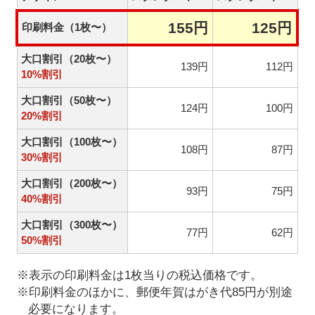
155円
125円
印刷料金（1枚〜）
大口割引（20枚〜）
139円
112円
10%割引
大口割引（50枚〜）
124円
100円
20%割引
大口割引（100枚〜）
108円
87円
30%割引
大口割引（200枚〜）
93円
75円
40%割引
大口割引（300枚〜）
77円
62円
50%割引
※表示の印刷料金は1枚当りの税込価格です。
※印刷料金のほかに、郵便年賀はがき代85円が別途
必要になります。