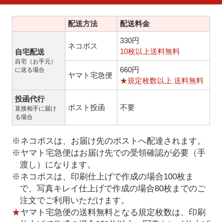
配送方法
配送料金
330円
ネコポス
10枚以上送料無料
自宅配送
自宅（お手元）
660円
に送る場合
ヤマト宅急便
★規定枚数以上 送料無料
投函代行
ポスト投函
不要
直接相手に届け
る場合
※ネコポスは、お届け先のポストへ配達されます。
※ヤマト宅急便はお届け先での受領確認が必要（手
渡し）になります。
※ネコポスは、印刷仕上げで作成の場合100枚ま
で、写真キレイ仕上げで作成の場合80枚までのご
注文でご利用いただけます。
★
ヤマト宅急便の送料無料となる規定枚数は、印刷