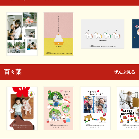
百々葉
ぜんぶ見る