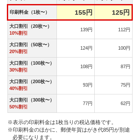
155円
125円
印刷料金（1枚〜）
大口割引（20枚〜）
139円
112円
10%割引
大口割引（50枚〜）
124円
100円
20%割引
大口割引（100枚〜）
108円
87円
30%割引
大口割引（200枚〜）
93円
75円
40%割引
大口割引（300枚〜）
77円
62円
50%割引
※表示の印刷料金は1枚当りの税込価格です。
※印刷料金のほかに、郵便年賀はがき代85円が別途
必要になります。