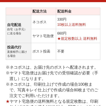
配送方法
配送料金
330円
ネコポス
10枚以上送料無料
自宅配送
自宅（お手元）
660円
に送る場合
ヤマト宅急便
★規定枚数以上 送料無料
投函代行
ポスト投函
不要
直接相手に届け
る場合
※ネコポスは、お届け先のポストへ配達されます。
※ヤマト宅急便はお届け先での受領確認が必要（手
渡し）になります。
※ネコポスは、印刷仕上げで作成の場合100枚ま
で、写真キレイ仕上げで作成の場合80枚までのご
注文でご利用いただけます。
★
ヤマト宅急便の送料無料となる規定枚数は、印刷