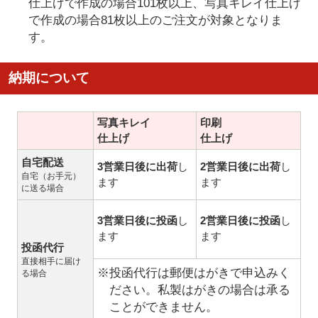
仕上げで作成の場合101枚以上、写真キレイ仕上げ
で作成の場合81枚以上のご注文が対象となりま
す。
納期について
写真キレイ
印刷
仕上げ
仕上げ
自宅配送
3営業日後に出荷
し
2営業日後に出荷
し
自宅（お手元）
ます
ます
に送る場合
3営業日後に投函
し
2営業日後に投函
し
ます
ます
投函代行
直接相手に届け
※投函代行は郵便はがきで申込みく
る場合
ださい。私製はがきの場合は承る
ことができません。