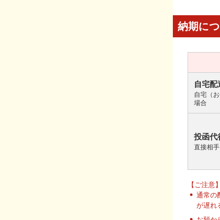
納期に
自宅配
自宅（お
場合
投函代
直接相手
【ご注意
通常の
が遅れ
お預か