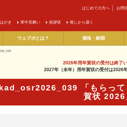
はじめての方へ
お問
はがき
寒中
見舞い
挨拶状
推しから届く
ウェブポとは？
価格・納期
026_039
2026年用年賀状の受付は
終了
2027年（未年）用年賀状の受付は
202
kad_osr2026_039 「も
賀状 202
に入り