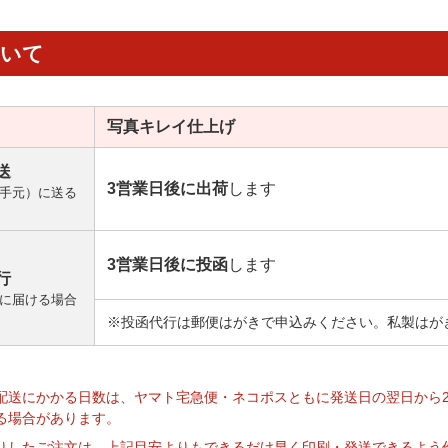
ついて
写真キレイ
仕上げ
送
3営業日後に出荷
します
手元）に送る
3営業日後に投函
します
行
に届ける場合
※投函代行は郵便はがきで申込みください。私製はが
】
配送にかかる日数は、ヤマト宅急便・ネコポスともに発送日の翌日から
る場合があります。
りしたご注文は、上記目安よりもできるだけ早く印刷・発送できるよう