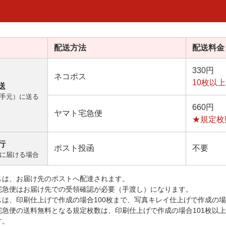
配送方法
配送料金
330円
ネコポス
10枚以
送
手元）に送る
660円
ヤマト宅急便
★規定枚
行
ポスト投函
不要
に届ける場合
スは、お届け先のポストへ配達されます。
宅急便はお届け先での受領確認が必要（手渡し）になります。
スは、印刷仕上げで作成の場合100枚まで、写真キレイ仕上げで作成の場
宅急便の送料無料となる規定枚数は、印刷仕上げで作成の場合101枚以
す。