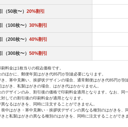
引（50枚〜）
20%割引
引（100枚〜）
30%割引
引（200枚〜）
40%割引
引（300枚〜）
50%割引
印刷料金は1枚当りの税込価格です。
金のほかに、郵便年賀はがき代85円が別途必要になります。
がき、寒中見舞い、挨拶状デザインの場合、通常郵便はがき代85円が別
賀はがき、私製はがきの場合、はがき代はかかりません。
象のデザインのみ、割引後の価格で印刷料金適用となります。なお、同
に対しての割引後の印刷料金が適用となります。
が異なるはがきを、同時に注文することができません。
・喪中はがき・寒中見舞い・挨拶状デザインの異なる種別のはがきを、
がきと私製はがきの異なる種別のはがきを、同時に注文することができ