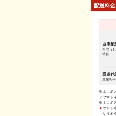
配送料金
自宅配
自宅（お
場合
投函代
直接相手
※ネコポ
※ヤマト
※ネコポ
★
ヤマト
なりま