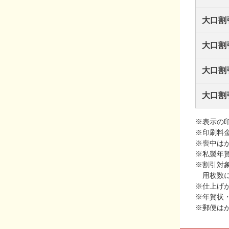
大口割
大口割
大口割
大口割
※表示の
※印刷料
※喪中は
※私製年
※割引対
用枚数
※仕上げ
※年賀状
※郵便は