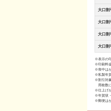
大口割
大口割
大口割
大口割
※表示の
※印刷料
※喪中は
※私製年
※割引対
用枚数
※仕上げ
※年賀状
※郵便は