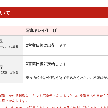
ついて
写真キレイ
仕上げ
送
3営業日後に出荷
します
手元）に送る
3営業日後に投函
します
行
に届ける場合
※投函代行は郵便はがきで申込みください。私製はが
】
配送にかかる日数は、ヤマト宅急便・ネコポスともに発送日の翌日から
る場合があります。
りしたご注文は、上記目安よりもできるだけ早く印刷・発送できるよう