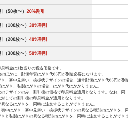
引（50枚〜）
20%割引
引（100枚〜）
30%割引
引（200枚〜）
40%割引
引（300枚〜）
50%割引
印刷料金は1枚当りの税込価格です。
金のほかに、郵便年賀はがき代85円が別途必要になります。
がき、寒中見舞い、挨拶状デザインの場合、通常郵便はがき代85円が別
賀はがき、私製はがきの場合、はがき代はかかりません。
象のデザインのみ、割引後の価格で印刷料金適用となります。なお、同
に対しての割引後の印刷料金が適用となります。
が異なるはがきを、同時に注文することができません。
・喪中はがき・寒中見舞い・挨拶状デザインの異なる種別のはがきを、
がきと私製はがきの異なる種別のはがきを、同時に注文することができ