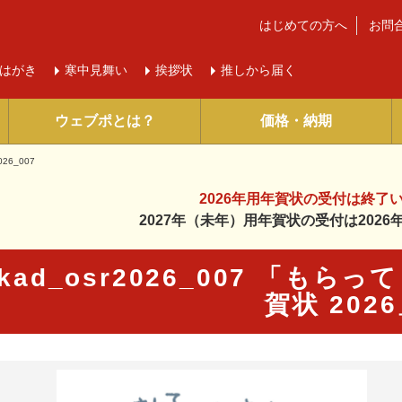
はじめての方へ
お問
はがき
寒中
見舞い
挨拶状
推しから届く
ウェブポとは？
価格・納期
026_007
2026年用年賀状の受付は
終了
2027年（未年）用年賀状の受付は
202
kad_osr2026_007 「も
賀状 202
に入り