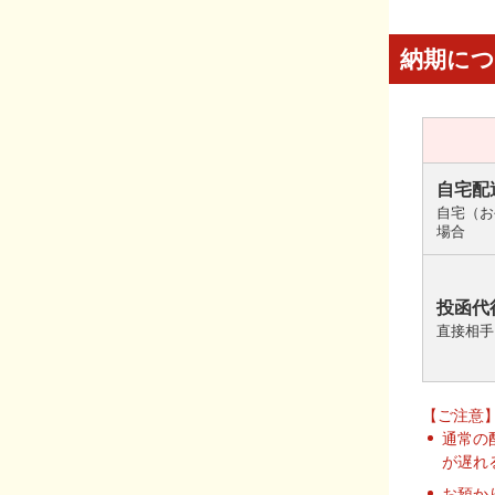
納期に
自宅配
自宅（お
場合
投函代
直接相手
【ご注意
通常の
が遅れ
お預か