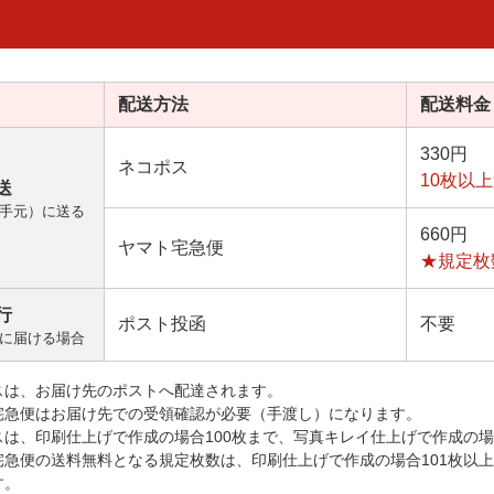
配送方法
配送料金
330円
ネコポス
10枚以
送
手元）に送る
660円
ヤマト宅急便
★規定枚
行
ポスト投函
不要
に届ける場合
スは、お届け先のポストへ配達されます。
宅急便はお届け先での受領確認が必要（手渡し）になります。
スは、印刷仕上げで作成の場合100枚まで、写真キレイ仕上げで作成の場
宅急便の送料無料となる規定枚数は、印刷仕上げで作成の場合101枚以
す。