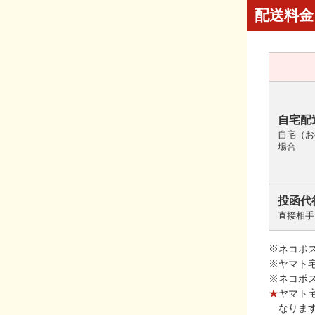
配送料金
自宅配
自宅（お
場合
投函代
直接相手
※ネコポ
※ヤマト
※ネコポ
★
ヤマト
なりま