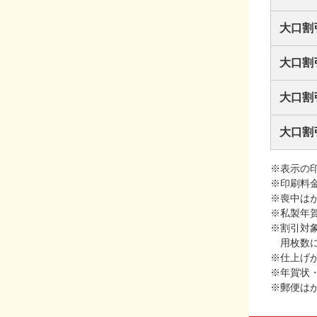
大口割
大口割
大口割
大口割
※表示の
※印刷料
※喪中は
※私製年
※割引対
用枚数
※仕上げ
※年賀状
※郵便は