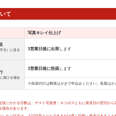
ついて
写真キレイ
仕上げ
送
3営業日後に出荷
します
手元）に送る
3営業日後に投函
します
行
に届ける場合
※投函代行は郵便はがきで申込みください。私製はが
】
配送にかかる日数は、ヤマト宅急便・ネコポスともに発送日の翌日から
る場合があります。
りしたご注文は、上記目安よりもできるだけ早く印刷・発送できるよう