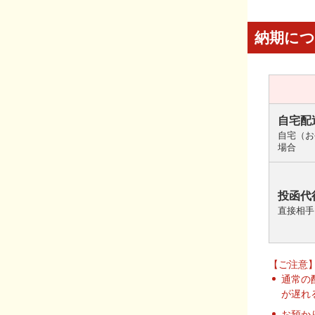
納期に
自宅配
自宅（お
場合
投函代
直接相手
【ご注意
通常の
が遅れ
お預か