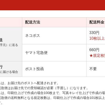
配送方法
配送料金
330円
ネコポス
10枚以
送
手元）に送る
660円
ヤマト宅急便
★規定枚
行
ポスト投函
不要
に届ける場合
スは、お届け先のポストへ配達されます。
宅急便はお届け先での受領確認が必要（手渡し）になります。
スは、印刷仕上げで作成の場合100枚まで、写真キレイ仕上げで作成の場
宅急便の送料無料となる規定枚数は、印刷仕上げで作成の場合101枚以
す。