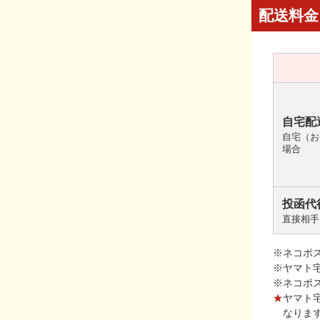
配送料金
自宅配
自宅（お
場合
投函代
直接相手
※ネコポ
※ヤマト
※ネコポ
★
ヤマト
なりま