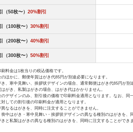
引（50枚〜）
20%割引
引（100枚〜）
30%割引
引（200枚〜）
40%割引
引（300枚〜）
50%割引
印刷料金は1枚当りの税込価格です。
金のほかに、郵便年賀はがき代85円が別途必要になります。
がき、寒中見舞い、挨拶状デザインの場合、通常郵便はがき代85円が別
賀はがき、私製はがきの場合、はがき代はかかりません。
象のデザインのみ、割引後の価格で印刷料金適用となります。なお、同
に対しての割引後の印刷料金が適用となります。
が異なるはがきを、同時に注文することができません。
・喪中はがき・寒中見舞い・挨拶状デザインの異なる種別のはがきを、
がきと私製はがきの異なる種別のはがきを、同時に注文することができ