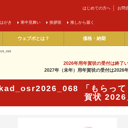
はじめての方へ
お問
はがき
寒中
見舞い
挨拶状
推しから届く
ウェブポとは？
価格・納期
026_068
2026年用年賀状の受付は
終了
2027年（未年）用年賀状の受付は
202
kad_osr2026_068 「も
賀状 202
に入り