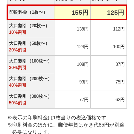
155円
125円
印刷料金（1枚〜）
大口割引（20枚〜）
139円
112円
10%割引
大口割引（50枚〜）
124円
100円
20%割引
大口割引（100枚〜）
108円
87円
30%割引
大口割引（200枚〜）
93円
75円
40%割引
大口割引（300枚〜）
77円
62円
50%割引
※表示の印刷料金は1枚当りの税込価格です。
※印刷料金のほかに、郵便年賀はがき代85円が別途
必要になります。