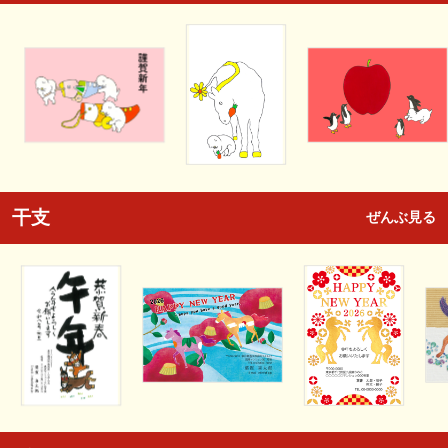
干支
ぜんぶ見る