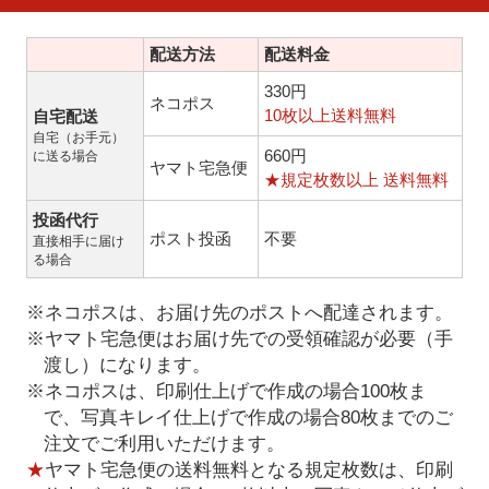
配送方法
配送料金
330円
ネコポス
10枚以上送料無料
自宅配送
自宅（お手元）
660円
に送る場合
ヤマト宅急便
★規定枚数以上 送料無料
投函代行
ポスト投函
不要
直接相手に届け
る場合
※ネコポスは、お届け先のポストへ配達されます。
※ヤマト宅急便はお届け先での受領確認が必要（手
渡し）になります。
※ネコポスは、印刷仕上げで作成の場合100枚ま
で、写真キレイ仕上げで作成の場合80枚までのご
注文でご利用いただけます。
★
ヤマト宅急便の送料無料となる規定枚数は、印刷