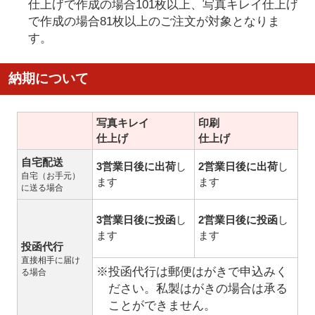
仕上げで作成の場合101枚以上、写真キレイ仕上げ
で作成の場合81枚以上のご注文が対象となりま
す。
納期について
写真キレイ
印刷
仕上げ
仕上げ
自宅配送
3営業日後に出荷
し
2営業日後に出荷
し
自宅（お手元）
ます
ます
に送る場合
3営業日後に投函
し
2営業日後に投函
し
ます
ます
投函代行
直接相手に届け
※投函代行は郵便はがきで申込みく
る場合
ださい。私製はがきの場合は承る
ことができません。