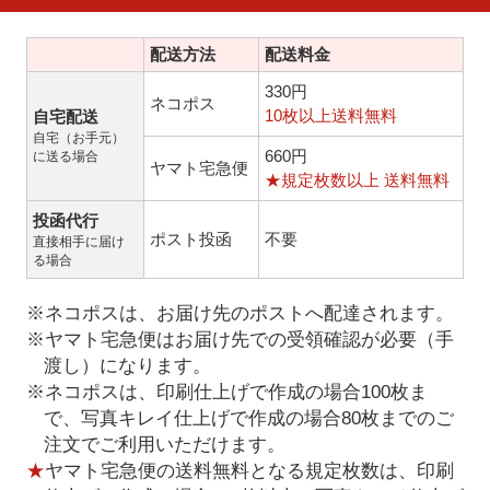
配送方法
配送料金
330円
ネコポス
10枚以上送料無料
自宅配送
自宅（お手元）
660円
に送る場合
ヤマト宅急便
★規定枚数以上 送料無料
投函代行
ポスト投函
不要
直接相手に届け
る場合
※ネコポスは、お届け先のポストへ配達されます。
※ヤマト宅急便はお届け先での受領確認が必要（手
渡し）になります。
※ネコポスは、印刷仕上げで作成の場合100枚ま
で、写真キレイ仕上げで作成の場合80枚までのご
注文でご利用いただけます。
★
ヤマト宅急便の送料無料となる規定枚数は、印刷