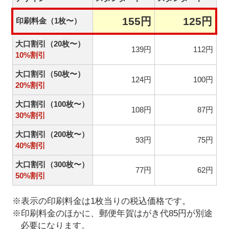
155円
125円
印刷料金（1枚〜）
大口割引（20枚〜）
139円
112円
10%割引
大口割引（50枚〜）
124円
100円
20%割引
大口割引（100枚〜）
108円
87円
30%割引
大口割引（200枚〜）
93円
75円
40%割引
大口割引（300枚〜）
77円
62円
50%割引
※表示の印刷料金は1枚当りの税込価格です。
※印刷料金のほかに、郵便年賀はがき代85円が別途
必要になります。