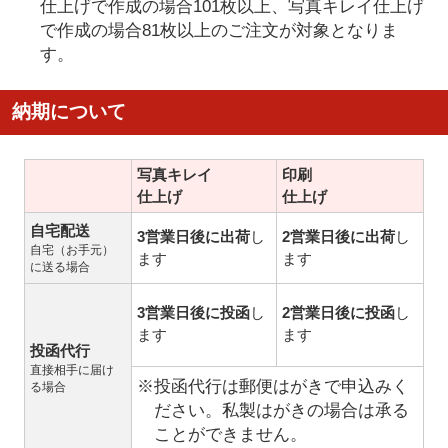
仕上げで作成の場合101枚以上、写真キレイ仕上げ
で作成の場合81枚以上のご注文が対象となりま
す。
納期について
写真キレイ
印刷
仕上げ
仕上げ
自宅配送
3営業日後に出荷
し
2営業日後に出荷
し
自宅（お手元）
ます
ます
に送る場合
3営業日後に投函
し
2営業日後に投函
し
ます
ます
投函代行
直接相手に届け
※投函代行は郵便はがきで申込みく
る場合
ださい。私製はがきの場合は承る
ことができません。