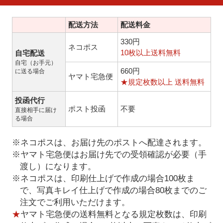
配送方法
配送料金
330円
ネコポス
10枚以上送料無料
自宅配送
自宅（お手元）
660円
に送る場合
ヤマト宅急便
★規定枚数以上 送料無料
投函代行
ポスト投函
不要
直接相手に届け
る場合
※ネコポスは、お届け先のポストへ配達されます。
※ヤマト宅急便はお届け先での受領確認が必要（手
渡し）になります。
※ネコポスは、印刷仕上げで作成の場合100枚ま
で、写真キレイ仕上げで作成の場合80枚までのご
注文でご利用いただけます。
★
ヤマト宅急便の送料無料となる規定枚数は、印刷