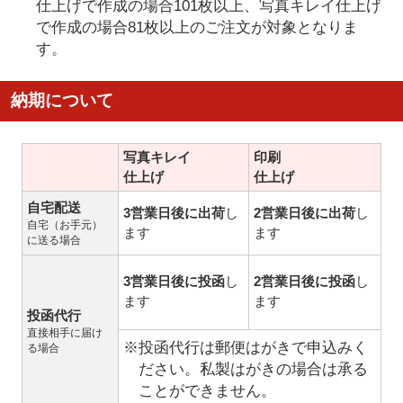
仕上げで作成の場合101枚以上、写真キレイ仕上げ
で作成の場合81枚以上のご注文が対象となりま
す。
納期について
写真キレイ
印刷
仕上げ
仕上げ
自宅配送
3営業日後に出荷
し
2営業日後に出荷
し
自宅（お手元）
ます
ます
に送る場合
3営業日後に投函
し
2営業日後に投函
し
ます
ます
投函代行
直接相手に届け
※投函代行は郵便はがきで申込みく
る場合
ださい。私製はがきの場合は承る
ことができません。