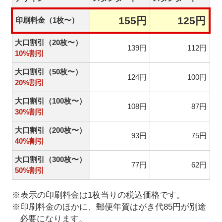
155円
125円
印刷料金（1枚〜）
大口割引（20枚〜）
139円
112円
10%割引
大口割引（50枚〜）
124円
100円
20%割引
大口割引（100枚〜）
108円
87円
30%割引
大口割引（200枚〜）
93円
75円
40%割引
大口割引（300枚〜）
77円
62円
50%割引
※表示の印刷料金は1枚当りの税込価格です。
※印刷料金のほかに、郵便年賀はがき代85円が別途
必要になります。