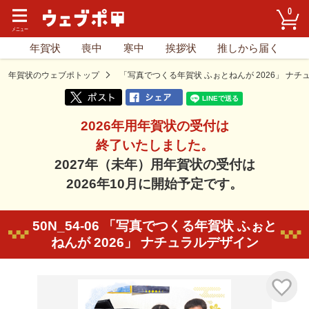
0
年賀状
喪中
寒中
挨拶状
推しから届く
年賀状のウェブポトップ
「写真でつくる年賀状 ふぉとねんが 2026」 ナチ
2026年用年賀状の受付は
終了いたしました。
2027年（未年）用年賀状の受付は
2026年10月に開始予定です。
50N_54-06 「写真でつくる年賀状 ふぉと
ねんが 2026」 ナチュラルデザイン
気に入り