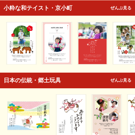
小粋な和テイスト・京小町
ぜんぶ見る
日本の伝統・郷土玩具
ぜんぶ見る