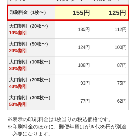
155円
125円
印刷料金（1枚〜）
大口割引（20枚〜）
139円
112円
10%割引
大口割引（50枚〜）
124円
100円
20%割引
大口割引（100枚〜）
108円
87円
30%割引
大口割引（200枚〜）
93円
75円
40%割引
大口割引（300枚〜）
77円
62円
50%割引
※表示の印刷料金は1枚当りの税込価格です。
※印刷料金のほかに、郵便年賀はがき代85円が別途
必要になります。