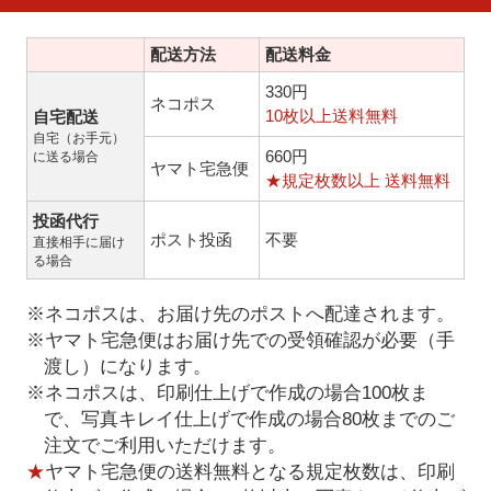
配送方法
配送料金
330円
ネコポス
10枚以上送料無料
自宅配送
自宅（お手元）
660円
に送る場合
ヤマト宅急便
★規定枚数以上 送料無料
投函代行
ポスト投函
不要
直接相手に届け
る場合
※ネコポスは、お届け先のポストへ配達されます。
※ヤマト宅急便はお届け先での受領確認が必要（手
渡し）になります。
※ネコポスは、印刷仕上げで作成の場合100枚ま
で、写真キレイ仕上げで作成の場合80枚までのご
注文でご利用いただけます。
★
ヤマト宅急便の送料無料となる規定枚数は、印刷