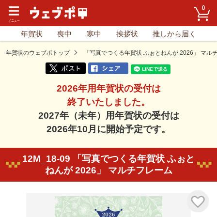
0
年賀状
喪中
寒中
挨拶状
推しから届く
年賀状のウェブポトップ
「写真でつくる年賀状 ふぉとねんが 2026」 マル
2026年用年賀状の受付は
終了いたしました。
2027年（未年）用年賀状の受付は
2026年10月に開始予定です。
12M_18-09 「写真でつくる年賀状 ふぉと
ねんが 2026」 マルチフレーム
気に入り