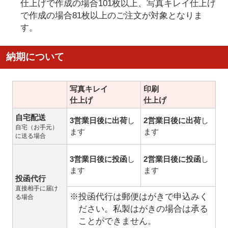
仕上げで作成の場合101枚以上、写真キレイ仕上げ
で作成の場合81枚以上のご注文が対象となりま
す。
納期について
写真キレイ
印刷
仕上げ
仕上げ
自宅配送
3営業日後に出荷
し
2営業日後に出荷
し
自宅（お手元）
ます
ます
に送る場合
3営業日後に投函
し
2営業日後に投函
し
ます
ます
投函代行
直接相手に届け
※投函代行は郵便はがきで申込みく
る場合
ださい。私製はがきの場合は承る
ことができません。