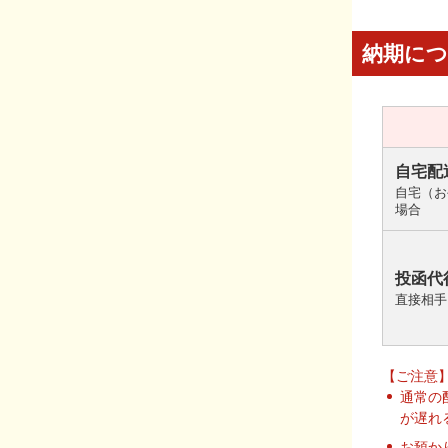
納期に
自宅配
自宅（お
場合
投函代
直接相手
【ご注意
通常の
が遅れ
お預か