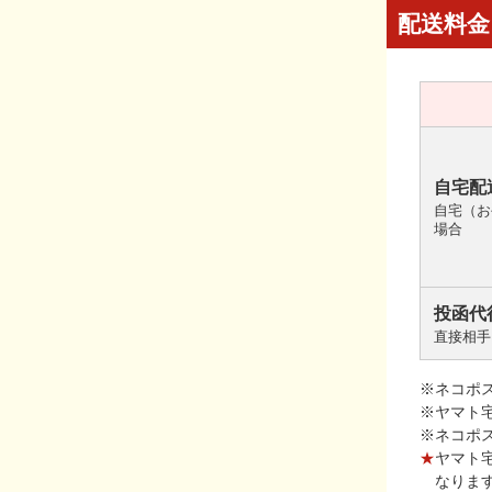
配送料金
自宅配
自宅（お
場合
投函代
直接相手
※ネコポ
※ヤマト
※ネコポ
★
ヤマト
なりま