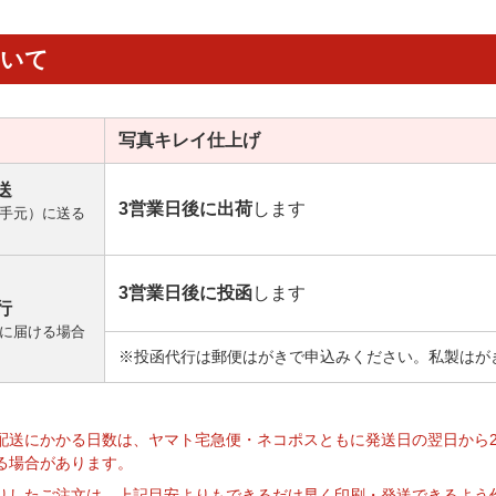
ついて
写真キレイ
仕上げ
送
3営業日後に出荷
します
手元）に送る
3営業日後に投函
します
行
に届ける場合
※投函代行は郵便はがきで申込みください。私製はが
】
配送にかかる日数は、ヤマト宅急便・ネコポスともに発送日の翌日から
る場合があります。
りしたご注文は、上記目安よりもできるだけ早く印刷・発送できるよう