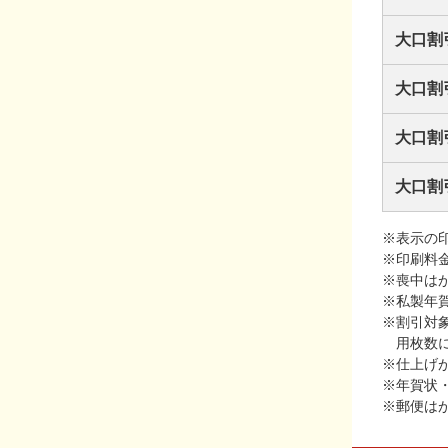
大口割
大口割
大口割
大口割
※表示の
※印刷料
※喪中は
※私製年
※割引対
用枚数
※仕上げ
※年賀状
※郵便は