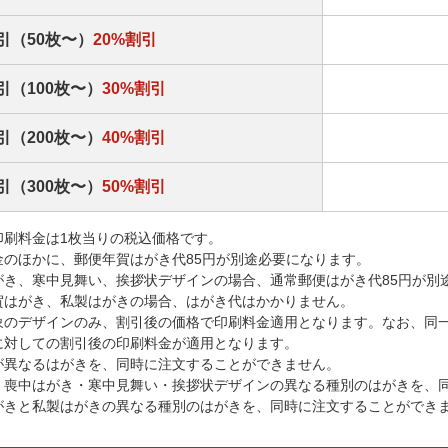
引（50枚〜）
20%割引
引（100枚〜）
30%割引
引（200枚〜）
40%割引
引（300枚〜）
50%割引
印刷料金は1枚当りの税込価格です。
金のほかに、郵便年賀はがき代85円が別途必要になります。
がき、寒中見舞い、挨拶状デザインの場合、通常郵便はがき代85円が別
賀はがき、私製はがきの場合、はがき代はかかりません。
象のデザインのみ、割引後の価格で印刷料金適用となります。なお、同
に対しての割引後の印刷料金が適用となります。
が異なるはがきを、同時に注文することができません。
・喪中はがき・寒中見舞い・挨拶状デザインの異なる種別のはがきを、
がきと私製はがきの異なる種別のはがきを、同時に注文することができ