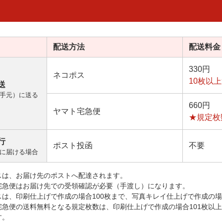
配送方法
配送料金
330円
ネコポス
10枚以
送
手元）に送る
660円
ヤマト宅急便
★規定枚
行
ポスト投函
不要
に届ける場合
スは、お届け先のポストへ配達されます。
宅急便はお届け先での受領確認が必要（手渡し）になります。
スは、印刷仕上げで作成の場合100枚まで、写真キレイ仕上げで作成の場
宅急便の送料無料となる規定枚数は、印刷仕上げで作成の場合101枚以
す。