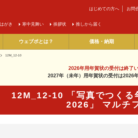
はじめての方へ
お問
はがき
寒中
見舞い
挨拶状
推しから届く
ウェブポとは？
価格・納期
12M_12-10
2026年用年賀状の受付は
終了
2027年（未年）用年賀状の受付は
202
12M_12-10 「写真でつ
2026」 マル
に入り