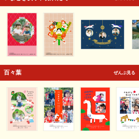
百々葉
ぜんぶ見る