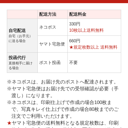
配送方法
配送料金
330円
ネコポス
10枚以上送料無料
自宅配送
自宅（お手元）
660円
に送る場合
ヤマト宅急便
★規定枚数以上 送料無料
投函代行
ポスト投函
不要
直接相手に届け
る場合
※ネコポスは、お届け先のポストへ配達されます。
※ヤマト宅急便はお届け先での受領確認が必要（手
渡し）になります。
※ネコポスは、印刷仕上げで作成の場合100枚ま
で、写真キレイ仕上げで作成の場合80枚までのご
注文でご利用いただけます。
★
ヤマト宅急便の送料無料となる規定枚数は、印刷