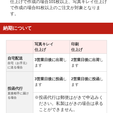
仕上げで作成の場合101枚以上、写真キレイ仕上げ
で作成の場合81枚以上のご注文が対象となりま
す。
納期について
写真キレイ
印刷
仕上げ
仕上げ
自宅配送
3営業日後に出荷
し
2営業日後に出荷
し
自宅（お手元）
ます
ます
に送る場合
3営業日後に投函
し
2営業日後に投函
し
ます
ます
投函代行
直接相手に届け
※投函代行は郵便はがきで申込みく
る場合
ださい。私製はがきの場合は承る
ことができません。