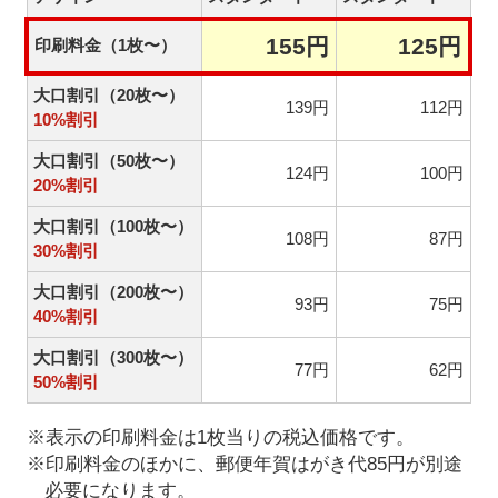
155円
125円
印刷料金（1枚〜）
大口割引（20枚〜）
139円
112円
10%割引
大口割引（50枚〜）
124円
100円
20%割引
大口割引（100枚〜）
108円
87円
30%割引
大口割引（200枚〜）
93円
75円
40%割引
大口割引（300枚〜）
77円
62円
50%割引
※表示の印刷料金は1枚当りの税込価格です。
※印刷料金のほかに、郵便年賀はがき代85円が別途
必要になります。