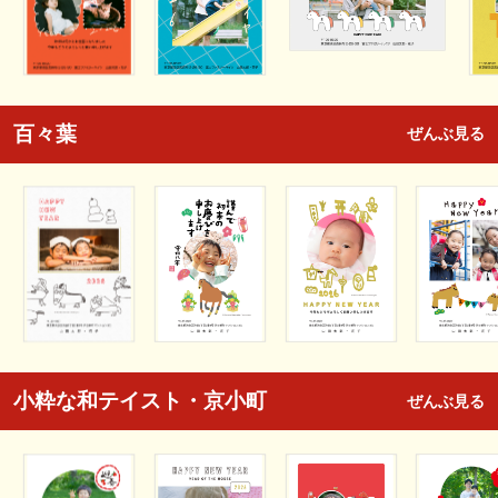
百々葉
ぜんぶ見る
小粋な和テイスト・京小町
ぜんぶ見る