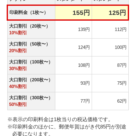
155円
125円
印刷料金（1枚〜）
大口割引（20枚〜）
139円
112円
10%割引
大口割引（50枚〜）
124円
100円
20%割引
大口割引（100枚〜）
108円
87円
30%割引
大口割引（200枚〜）
93円
75円
40%割引
大口割引（300枚〜）
77円
62円
50%割引
※表示の印刷料金は1枚当りの税込価格です。
※印刷料金のほかに、郵便年賀はがき代85円が別途
必要になります。