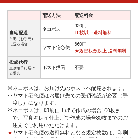
配送方法
配送料金
330円
ネコポス
10枚以上送料無料
自宅配送
自宅（お手元）
660円
に送る場合
ヤマト宅急便
★規定枚数以上 送料無料
投函代行
ポスト投函
不要
直接相手に届け
る場合
※ネコポスは、お届け先のポストへ配達されます。
※ヤマト宅急便はお届け先での受領確認が必要（手
渡し）になります。
※ネコポスは、印刷仕上げで作成の場合100枚ま
で、写真キレイ仕上げで作成の場合80枚までのご
注文でご利用いただけます。
★
ヤマト宅急便の送料無料となる規定枚数は、印刷