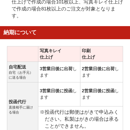
仕上げで作成の場合101枚以上、写真キレイ仕上げ
で作成の場合81枚以上のご注文が対象となりま
す。
納期について
写真キレイ
印刷
仕上げ
仕上げ
自宅配送
3営業日後に出荷
し
2営業日後に出荷
し
自宅（お手元）
ます
ます
に送る場合
3営業日後に投函
し
2営業日後に投函
し
ます
ます
投函代行
直接相手に届け
※投函代行は郵便はがきで申込みく
る場合
ださい。私製はがきの場合は承る
ことができません。