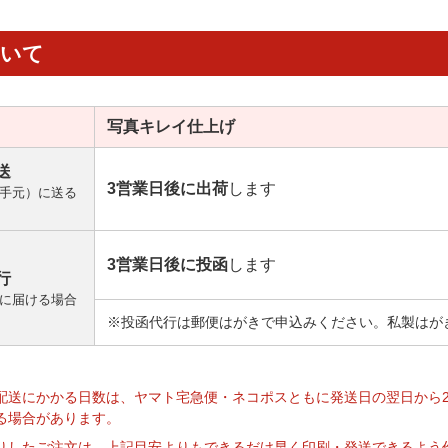
ついて
写真キレイ
仕上げ
送
3営業日後に出荷
します
手元）に送る
3営業日後に投函
します
行
に届ける場合
※投函代行は郵便はがきで申込みください。私製はが
】
配送にかかる日数は、ヤマト宅急便・ネコポスともに発送日の翌日から
る場合があります。
りしたご注文は、上記目安よりもできるだけ早く印刷・発送できるよう