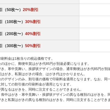
引（50枚〜）
20%割引
引（100枚〜）
30%割引
引（200枚〜）
40%割引
引（300枚〜）
50%割引
印刷料金は1枚当りの税込価格です。
金のほかに、郵便年賀はがき代85円が別途必要になります。
がき、寒中見舞い、挨拶状デザインの場合、通常郵便はがき代85円が別
賀はがき、私製はがきの場合、はがき代はかかりません。
象のデザインのみ、割引後の価格で印刷料金適用となります。なお、同
に対しての割引後の印刷料金が適用となります。
が異なるはがきを、同時に注文することができません。
・喪中はがき・寒中見舞い・挨拶状デザインの異なる種別のはがきを、
がきと私製はがきの異なる種別のはがきを、同時に注文することができ