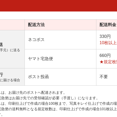
配送方法
配送料金
330円
ネコポス
10枚以
送
手元）に送る
660円
ヤマト宅急便
★規定枚
行
ポスト投函
不要
に届ける場合
スは、お届け先のポストへ配達されます。
宅急便はお届け先での受領確認が必要（手渡し）になります。
スは、印刷仕上げで作成の場合100枚まで、写真キレイ仕上げで作成の場
宅急便の送料無料となる規定枚数は、印刷仕上げで作成の場合101枚以
す。