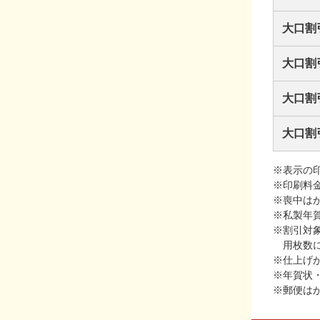
大口割
大口割
大口割
大口割
※表示の
※印刷料
※喪中は
※私製年
※割引対
用枚数
※仕上げ
※年賀状
※郵便は