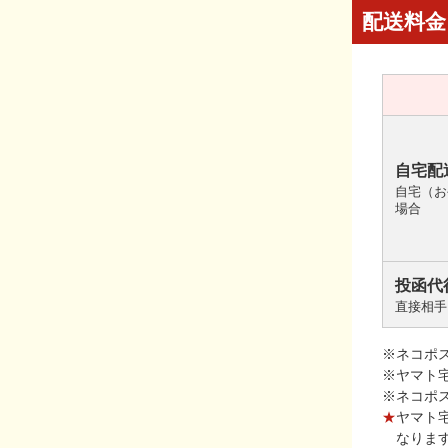
配送料金
自宅配
自宅（お
場合
投函代
直接相手
※ネコポ
※ヤマト
※ネコポ
★
ヤマト
なりま