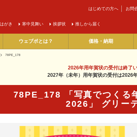
はじめての方へ
お問
はがき
寒中
見舞い
挨拶状
推しから届く
ウェブポとは？
価格・納期
78PE_178
2026年用年賀状の受付は
終了
2027年（未年）用年賀状の受付は
202
78PE_178 「写真でつく
2026」 グリ
に入り