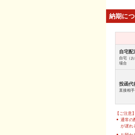
納期に
自宅配
自宅（お
場合
投函代
直接相手
【ご注意
通常の
が遅れ
お預か