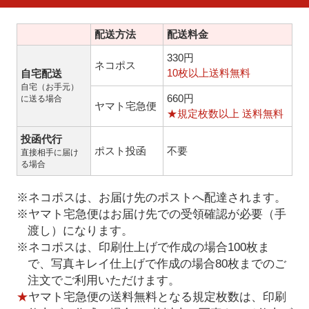
配送方法
配送料金
330円
ネコポス
10枚以上送料無料
自宅配送
自宅（お手元）
660円
に送る場合
ヤマト宅急便
★規定枚数以上 送料無料
投函代行
ポスト投函
不要
直接相手に届け
る場合
※ネコポスは、お届け先のポストへ配達されます。
※ヤマト宅急便はお届け先での受領確認が必要（手
渡し）になります。
※ネコポスは、印刷仕上げで作成の場合100枚ま
で、写真キレイ仕上げで作成の場合80枚までのご
注文でご利用いただけます。
★
ヤマト宅急便の送料無料となる規定枚数は、印刷