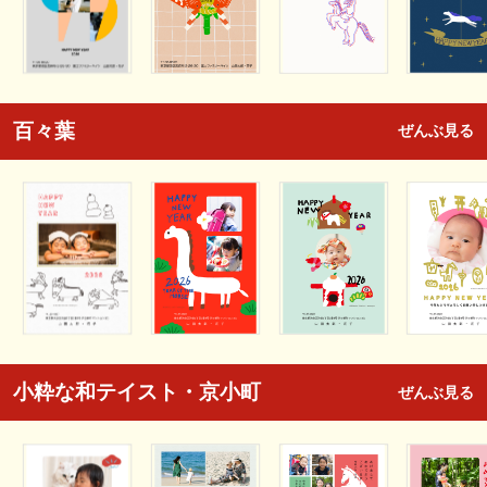
百々葉
ぜんぶ見る
小粋な和テイスト・京小町
ぜんぶ見る