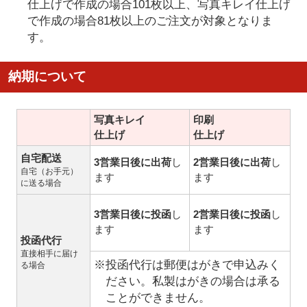
仕上げで作成の場合101枚以上、写真キレイ仕上げ
で作成の場合81枚以上のご注文が対象となりま
す。
納期について
写真キレイ
印刷
仕上げ
仕上げ
自宅配送
3営業日後に出荷
し
2営業日後に出荷
し
自宅（お手元）
ます
ます
に送る場合
3営業日後に投函
し
2営業日後に投函
し
ます
ます
投函代行
直接相手に届け
※投函代行は郵便はがきで申込みく
る場合
ださい。私製はがきの場合は承る
ことができません。