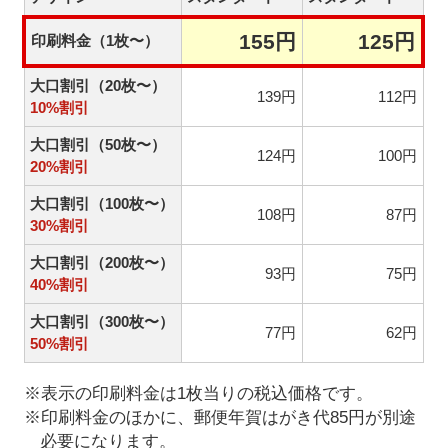
155円
125円
印刷料金（1枚〜）
大口割引（20枚〜）
139円
112円
10%割引
大口割引（50枚〜）
124円
100円
20%割引
大口割引（100枚〜）
108円
87円
30%割引
大口割引（200枚〜）
93円
75円
40%割引
大口割引（300枚〜）
77円
62円
50%割引
※表示の印刷料金は1枚当りの税込価格です。
※印刷料金のほかに、郵便年賀はがき代85円が別途
必要になります。