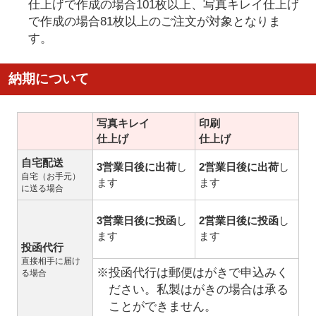
仕上げで作成の場合101枚以上、写真キレイ仕上げ
で作成の場合81枚以上のご注文が対象となりま
す。
納期について
写真キレイ
印刷
仕上げ
仕上げ
自宅配送
3営業日後に出荷
し
2営業日後に出荷
し
自宅（お手元）
ます
ます
に送る場合
3営業日後に投函
し
2営業日後に投函
し
ます
ます
投函代行
直接相手に届け
※投函代行は郵便はがきで申込みく
る場合
ださい。私製はがきの場合は承る
ことができません。