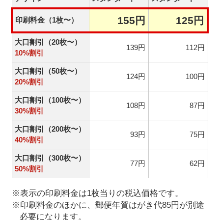
155円
125円
印刷料金（1枚〜）
大口割引（20枚〜）
139円
112円
10%割引
大口割引（50枚〜）
124円
100円
20%割引
大口割引（100枚〜）
108円
87円
30%割引
大口割引（200枚〜）
93円
75円
40%割引
大口割引（300枚〜）
77円
62円
50%割引
※表示の印刷料金は1枚当りの税込価格です。
※印刷料金のほかに、郵便年賀はがき代85円が別途
必要になります。