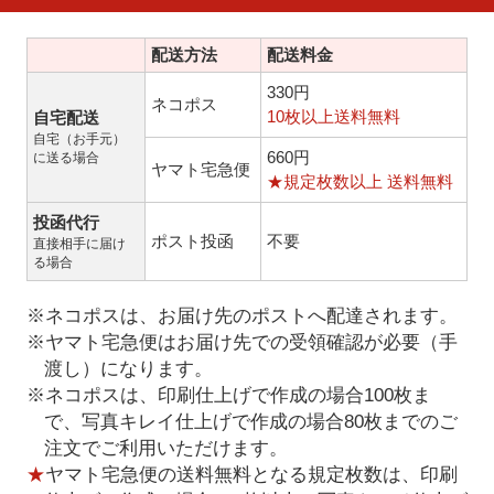
配送方法
配送料金
330円
ネコポス
10枚以上送料無料
自宅配送
自宅（お手元）
660円
に送る場合
ヤマト宅急便
★規定枚数以上 送料無料
投函代行
ポスト投函
不要
直接相手に届け
る場合
※ネコポスは、お届け先のポストへ配達されます。
※ヤマト宅急便はお届け先での受領確認が必要（手
渡し）になります。
※ネコポスは、印刷仕上げで作成の場合100枚ま
で、写真キレイ仕上げで作成の場合80枚までのご
注文でご利用いただけます。
★
ヤマト宅急便の送料無料となる規定枚数は、印刷