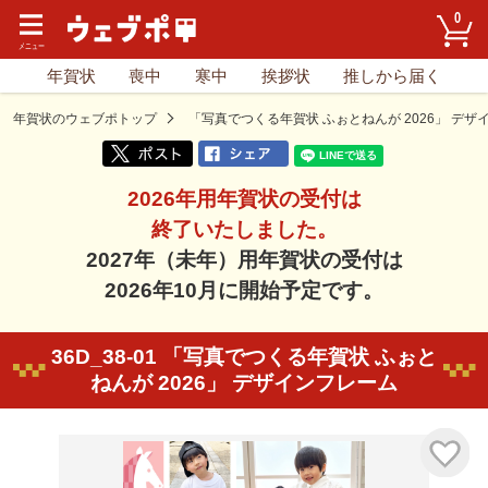
0
年賀状
喪中
寒中
挨拶状
推しから届く
年賀状のウェブポトップ
「写真でつくる年賀状 ふぉとねんが 2026」 デザ
2026年用年賀状の受付は
終了いたしました。
2027年（未年）用年賀状の受付は
2026年10月に開始予定です。
36D_38-01 「写真でつくる年賀状 ふぉと
ねんが 2026」 デザインフレーム
気に入り