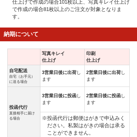
仕上げで作成の場合101枚以上、写真キレイ仕上げ
で作成の場合81枚以上のご注文が対象となりま
す。
納期について
写真キレイ
印刷
仕上げ
仕上げ
自宅配送
3営業日後に出荷
し
2営業日後に出荷
し
自宅（お手元）
ます
ます
に送る場合
3営業日後に投函
し
2営業日後に投函
し
ます
ます
投函代行
直接相手に届け
※投函代行は郵便はがきで申込みく
る場合
ださい。私製はがきの場合は承る
ことができません。