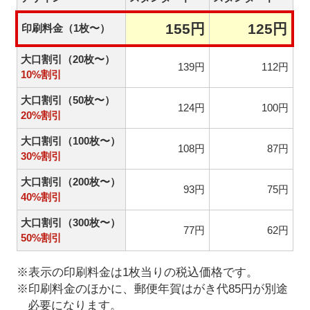
155円
125円
印刷料金（1枚〜）
大口割引（20枚〜）
139円
112円
10%割引
大口割引（50枚〜）
124円
100円
20%割引
大口割引（100枚〜）
108円
87円
30%割引
大口割引（200枚〜）
93円
75円
40%割引
大口割引（300枚〜）
77円
62円
50%割引
※表示の印刷料金は1枚当りの税込価格です。
※印刷料金のほかに、郵便年賀はがき代85円が別途
必要になります。