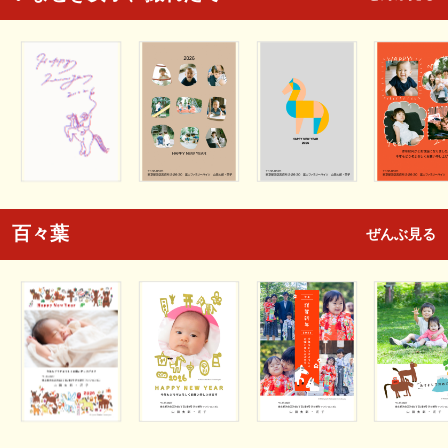
百々葉
ぜんぶ見る