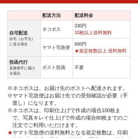
配送方法
配送料金
330円
ネコポス
10枚以上送料無料
自宅配送
自宅（お手元）
660円
に送る場合
ヤマト宅急便
★規定枚数以上 送料無料
投函代行
ポスト投函
不要
直接相手に届け
る場合
※ネコポスは、お届け先のポストへ配達されます。
※ヤマト宅急便はお届け先での受領確認が必要（手
渡し）になります。
※ネコポスは、印刷仕上げで作成の場合100枚ま
で、写真キレイ仕上げで作成の場合80枚までのご
注文でご利用いただけます。
★
ヤマト宅急便の送料無料となる規定枚数は、印刷