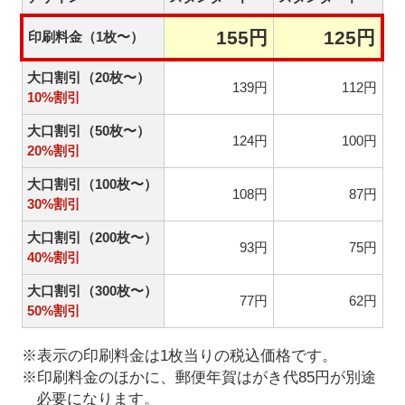
155円
125円
印刷料金（1枚〜）
大口割引（20枚〜）
139円
112円
10%割引
大口割引（50枚〜）
124円
100円
20%割引
大口割引（100枚〜）
108円
87円
30%割引
大口割引（200枚〜）
93円
75円
40%割引
大口割引（300枚〜）
77円
62円
50%割引
※表示の印刷料金は1枚当りの税込価格です。
※印刷料金のほかに、郵便年賀はがき代85円が別途
必要になります。