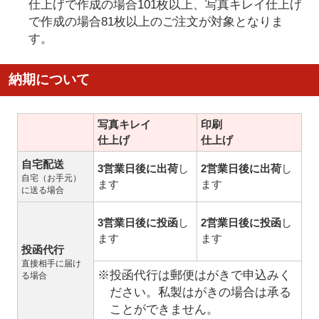
仕上げで作成の場合101枚以上、写真キレイ仕上げ
で作成の場合81枚以上のご注文が対象となりま
す。
納期について
写真キレイ
印刷
仕上げ
仕上げ
自宅配送
3営業日後に出荷
し
2営業日後に出荷
し
自宅（お手元）
ます
ます
に送る場合
3営業日後に投函
し
2営業日後に投函
し
ます
ます
投函代行
直接相手に届け
※投函代行は郵便はがきで申込みく
る場合
ださい。私製はがきの場合は承る
ことができません。