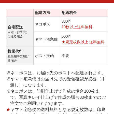
配送方法
配送料金
330円
ネコポス
10枚以上送料無料
自宅配送
自宅（お手元）
660円
に送る場合
ヤマト宅急便
★規定枚数以上 送料無料
投函代行
ポスト投函
不要
直接相手に届け
る場合
※ネコポスは、お届け先のポストへ配達されます。
※ヤマト宅急便はお届け先での受領確認が必要（手
渡し）になります。
※ネコポスは、印刷仕上げで作成の場合100枚ま
で、写真キレイ仕上げで作成の場合80枚までのご
注文でご利用いただけます。
★
ヤマト宅急便の送料無料となる規定枚数は、印刷