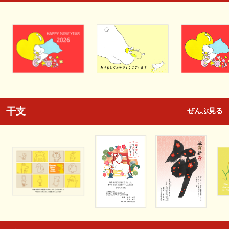
干支
ぜんぶ見る