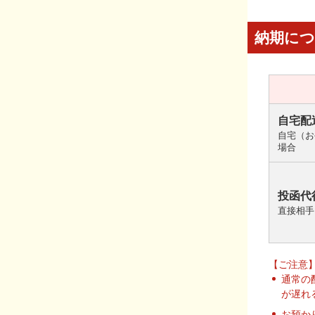
納期に
自宅配
自宅（お
場合
投函代
直接相手
【ご注意
通常の
が遅れ
お預か