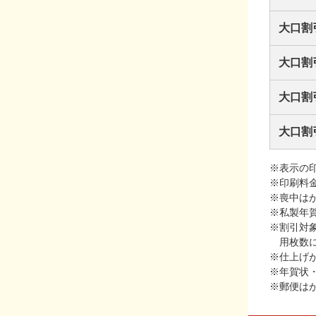
大口割
大口割
大口割
大口割
※表示の
※印刷料
※喪中は
※私製年
※割引対
用枚数
※仕上げ
※年賀状
※郵便は