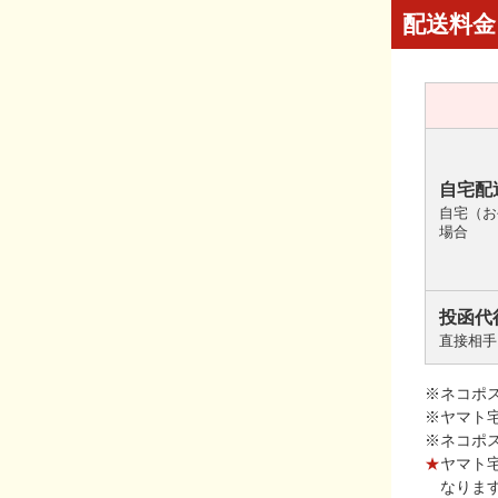
配送料金
自宅配
自宅（お
場合
投函代
直接相手
※ネコポ
※ヤマト
※ネコポ
★
ヤマト
なりま