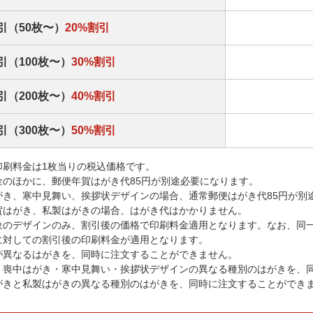
引（50枚〜）
20%割引
引（100枚〜）
30%割引
引（200枚〜）
40%割引
引（300枚〜）
50%割引
印刷料金は1枚当りの税込価格です。
金のほかに、郵便年賀はがき代85円が別途必要になります。
がき、寒中見舞い、挨拶状デザインの場合、通常郵便はがき代85円が別
賀はがき、私製はがきの場合、はがき代はかかりません。
象のデザインのみ、割引後の価格で印刷料金適用となります。なお、同
に対しての割引後の印刷料金が適用となります。
が異なるはがきを、同時に注文することができません。
・喪中はがき・寒中見舞い・挨拶状デザインの異なる種別のはがきを、
がきと私製はがきの異なる種別のはがきを、同時に注文することができ