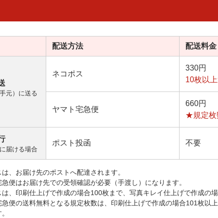
配送方法
配送料金
330円
ネコポス
10枚以
送
手元）に送る
660円
ヤマト宅急便
★規定枚
行
ポスト投函
不要
に届ける場合
スは、お届け先のポストへ配達されます。
宅急便はお届け先での受領確認が必要（手渡し）になります。
スは、印刷仕上げで作成の場合100枚まで、写真キレイ仕上げで作成の場
宅急便の送料無料となる規定枚数は、印刷仕上げで作成の場合101枚以
す。