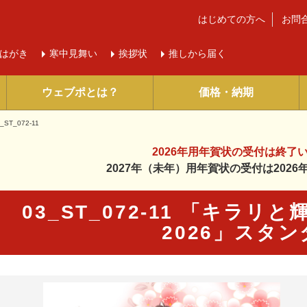
はじめての方へ
お問
はがき
寒中
見舞い
挨拶状
推しから届く
ウェブポとは？
価格・納期
_ST_072-11
2026年用年賀状の受付は
終了
2027年（未年）用年賀状の受付は
202
03_ST_072-11 「キラ
2026」スタ
に入り