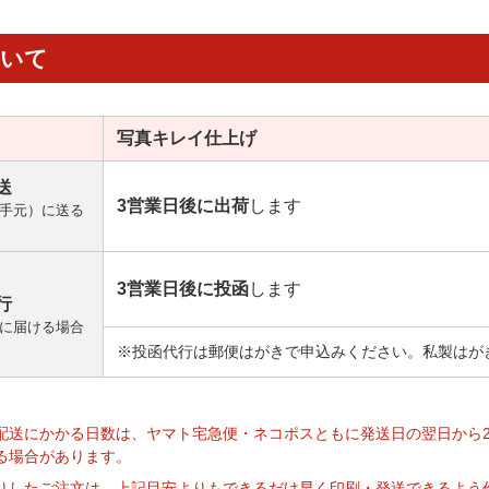
ついて
写真キレイ
仕上げ
送
3営業日後に出荷
します
手元）に送る
3営業日後に投函
します
行
に届ける場合
※投函代行は郵便はがきで申込みください。私製はが
】
配送にかかる日数は、ヤマト宅急便・ネコポスともに発送日の翌日から
る場合があります。
りしたご注文は、上記目安よりもできるだけ早く印刷・発送できるよう