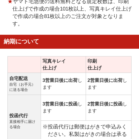
★
ヤマト宅急便の送料無料となる規定枚数は、印刷
仕上げで作成の場合101枚以上、写真キレイ仕上げ
で作成の場合81枚以上のご注文が対象となりま
す。
納期について
写真キレイ
印刷
仕上げ
仕上げ
自宅配送
3営業日後に出荷
し
2営業日後に出荷
し
自宅（お手元）
ます
ます
に送る場合
3営業日後に投函
し
2営業日後に投函
し
ます
ます
投函代行
直接相手に届け
※投函代行は郵便はがきで申込みく
る場合
ださい。私製はがきの場合は承る