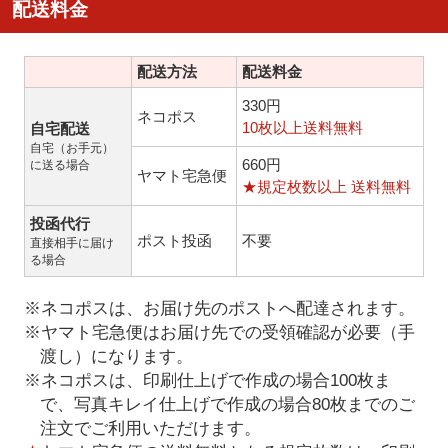
配送料金
配送方法
配送料金
330円
ネコポス
10枚以上送料無料
自宅配送
自宅（お手元）
660円
に送る場合
ヤマト宅急便
★規定枚数以上 送料無料
投函代行
ポスト投函
不要
直接相手に届け
る場合
※ネコポスは、お届け先のポストへ配達されます。
※ヤマト宅急便はお届け先での受領確認が必要（手
渡し）になります。
※ネコポスは、印刷仕上げで作成の場合100枚ま
で、写真キレイ仕上げで作成の場合80枚までのご
注文でご利用いただけます。