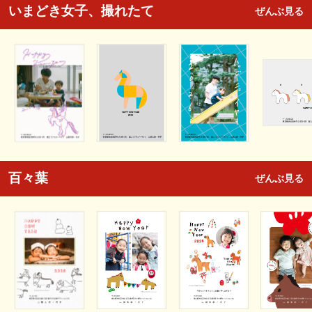
いまどき女子、撮れたて
ぜんぶ見る
百々葉
ぜんぶ見る