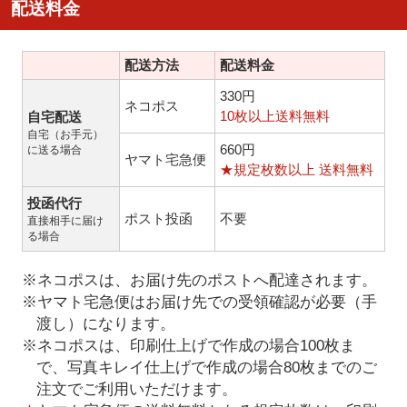
配送料金
配送方法
配送料金
330円
ネコポス
10枚以上送料無料
自宅配送
自宅（お手元）
660円
に送る場合
ヤマト宅急便
★規定枚数以上 送料無料
投函代行
ポスト投函
不要
直接相手に届け
る場合
※ネコポスは、お届け先のポストへ配達されます。
※ヤマト宅急便はお届け先での受領確認が必要（手
渡し）になります。
※ネコポスは、印刷仕上げで作成の場合100枚ま
で、写真キレイ仕上げで作成の場合80枚までのご
注文でご利用いただけます。