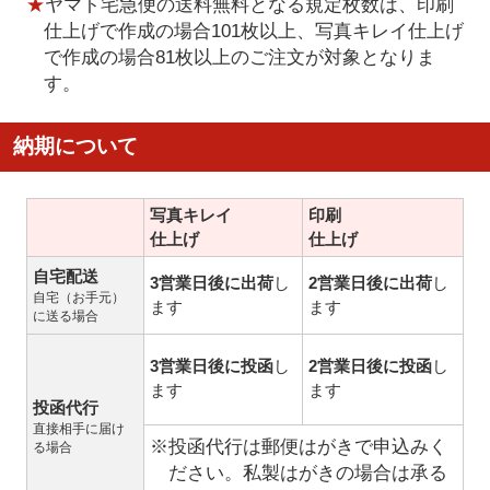
★
ヤマト宅急便の送料無料となる規定枚数は、印刷
仕上げで作成の場合101枚以上、写真キレイ仕上げ
で作成の場合81枚以上のご注文が対象となりま
す。
納期について
写真キレイ
印刷
仕上げ
仕上げ
自宅配送
3営業日後に出荷
し
2営業日後に出荷
し
自宅（お手元）
ます
ます
に送る場合
3営業日後に投函
し
2営業日後に投函
し
ます
ます
投函代行
直接相手に届け
※投函代行は郵便はがきで申込みく
る場合
ださい。私製はがきの場合は承る