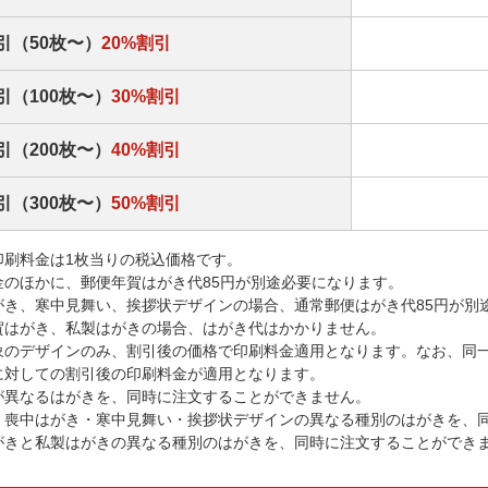
引（50枚〜）
20%割引
引（100枚〜）
30%割引
引（200枚〜）
40%割引
引（300枚〜）
50%割引
印刷料金は1枚当りの税込価格です。
金のほかに、郵便年賀はがき代85円が別途必要になります。
がき、寒中見舞い、挨拶状デザインの場合、通常郵便はがき代85円が別
賀はがき、私製はがきの場合、はがき代はかかりません。
象のデザインのみ、割引後の価格で印刷料金適用となります。なお、同
に対しての割引後の印刷料金が適用となります。
が異なるはがきを、同時に注文することができません。
・喪中はがき・寒中見舞い・挨拶状デザインの異なる種別のはがきを、
がきと私製はがきの異なる種別のはがきを、同時に注文することができ