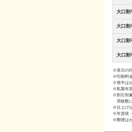
大口割
大口割
大口割
大口割
※表示の
※印刷料
※喪中は
※私製年
※割引対
用枚数
※仕上げ
※年賀状
※郵便は