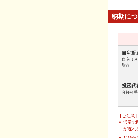
納期に
自宅配
自宅（お
場合
投函代
直接相手
【ご注意
通常の
が遅れ
お預か