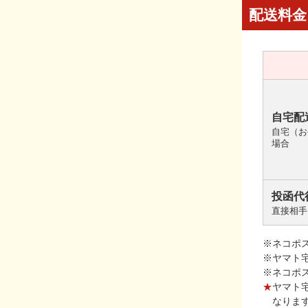
配送料金
自宅配
自宅（お
場合
投函代
直接相手
※ネコポ
※ヤマト
※ネコポ
★
ヤマト
なりま