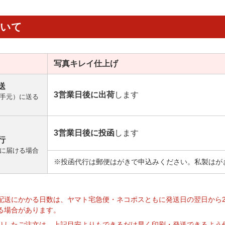
ついて
写真キレイ
仕上げ
送
3営業日後に出荷
します
手元）に送る
3営業日後に投函
します
行
に届ける場合
※投函代行は郵便はがきで申込みください。私製はが
】
配送にかかる日数は、ヤマト宅急便・ネコポスともに発送日の翌日から
る場合があります。
りしたご注文は、上記目安よりもできるだけ早く印刷・発送できるよう