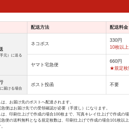
配送方法
配送料金
330円
ネコポス
10枚以
送
手元）に送る
660円
ヤマト宅急便
★規定枚
行
ポスト投函
不要
に届ける場合
スは、お届け先のポストへ配達されます。
宅急便はお届け先での受領確認が必要（手渡し）になります。
スは、印刷仕上げで作成の場合100枚まで、写真キレイ仕上げで作成の場
宅急便の送料無料となる規定枚数は、印刷仕上げで作成の場合101枚以
す。