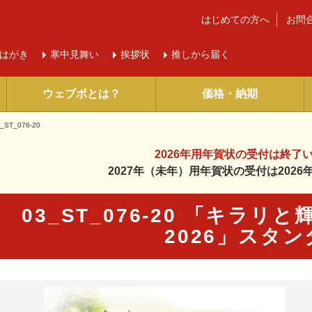
はじめての方へ
お問
はがき
寒中
見舞い
挨拶状
推しから届く
ウェブポとは？
価格・納期
_ST_076-20
2026年用年賀状の受付は
終了
2027年（未年）用年賀状の受付は
202
03_ST_076-20 「キラ
2026」スタ
に入り