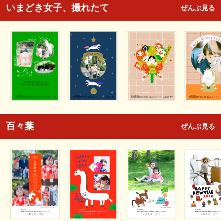
いまどき女子、撮れたて
ぜんぶ見る
百々葉
ぜんぶ見る