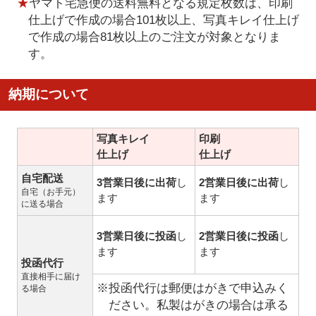
★
ヤマト宅急便の送料無料となる規定枚数は、印刷
仕上げで作成の場合101枚以上、写真キレイ仕上げ
で作成の場合81枚以上のご注文が対象となりま
す。
納期について
写真キレイ
印刷
仕上げ
仕上げ
自宅配送
3営業日後に出荷
し
2営業日後に出荷
し
自宅（お手元）
ます
ます
に送る場合
3営業日後に投函
し
2営業日後に投函
し
ます
ます
投函代行
直接相手に届け
※投函代行は郵便はがきで申込みく
る場合
ださい。私製はがきの場合は承る