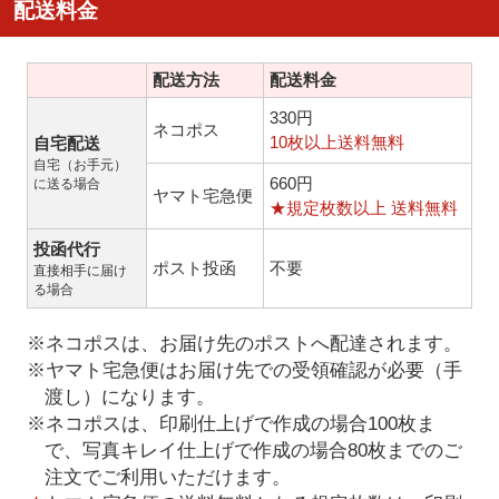
配送料金
配送方法
配送料金
330円
ネコポス
10枚以上送料無料
自宅配送
自宅（お手元）
660円
に送る場合
ヤマト宅急便
★規定枚数以上 送料無料
投函代行
ポスト投函
不要
直接相手に届け
る場合
※ネコポスは、お届け先のポストへ配達されます。
※ヤマト宅急便はお届け先での受領確認が必要（手
渡し）になります。
※ネコポスは、印刷仕上げで作成の場合100枚ま
で、写真キレイ仕上げで作成の場合80枚までのご
注文でご利用いただけます。