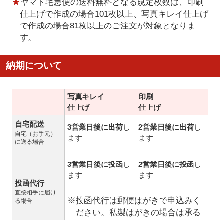
★
ヤマト宅急便の送料無料となる規定枚数は、印刷
仕上げで作成の場合101枚以上、写真キレイ仕上げ
で作成の場合81枚以上のご注文が対象となりま
す。
納期について
写真キレイ
印刷
仕上げ
仕上げ
自宅配送
3営業日後に出荷
し
2営業日後に出荷
し
自宅（お手元）
ます
ます
に送る場合
3営業日後に投函
し
2営業日後に投函
し
ます
ます
投函代行
直接相手に届け
※投函代行は郵便はがきで申込みく
る場合
ださい。私製はがきの場合は承る