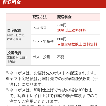
配送料金
配送方法
配送料金
330円
ネコポス
10枚以上送料無料
自宅配送
自宅（お手元）
660円
に送る場合
ヤマト宅急便
★規定枚数以上 送料無料
投函代行
ポスト投函
不要
直接相手に届け
る場合
※ネコポスは、お届け先のポストへ配達されます。
※ヤマト宅急便はお届け先での受領確認が必要（手
渡し）になります。
※ネコポスは、印刷仕上げで作成の場合100枚ま
で、写真キレイ仕上げで作成の場合80枚までのご
注文でご利用いただけます。