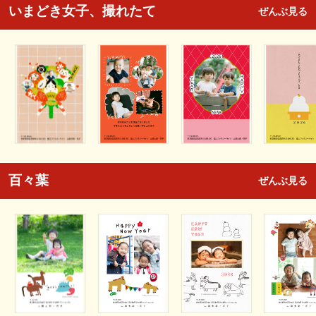
いまどき女子、撮れたて
ぜんぶ見る
百々葉
ぜんぶ見る