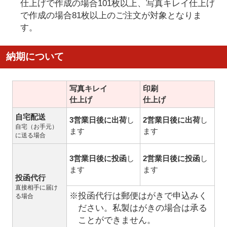
仕上げで作成の場合101枚以上、写真キレイ仕上げ
で作成の場合81枚以上のご注文が対象となりま
す。
納期について
写真キレイ
印刷
仕上げ
仕上げ
自宅配送
3営業日後に出荷
し
2営業日後に出荷
し
自宅（お手元）
ます
ます
に送る場合
3営業日後に投函
し
2営業日後に投函
し
ます
ます
投函代行
直接相手に届け
※投函代行は郵便はがきで申込みく
る場合
ださい。私製はがきの場合は承る
ことができません。