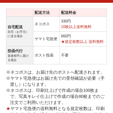
配送方法
配送料金
330円
ネコポス
10枚以上送料無料
自宅配送
自宅（お手元）
660円
に送る場合
ヤマト宅急便
★規定枚数以上 送料無料
投函代行
ポスト投函
不要
直接相手に届け
る場合
※ネコポスは、お届け先のポストへ配達されます。
※ヤマト宅急便はお届け先での受領確認が必要（手
渡し）になります。
※ネコポスは、印刷仕上げで作成の場合100枚ま
で、写真キレイ仕上げで作成の場合80枚までのご
注文でご利用いただけます。
★
ヤマト宅急便の送料無料となる規定枚数は、印刷