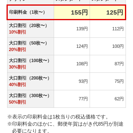
155円
125円
印刷料金（1枚〜）
大口割引（20枚〜）
139円
112円
10%割引
大口割引（50枚〜）
124円
100円
20%割引
大口割引（100枚〜）
108円
87円
30%割引
大口割引（200枚〜）
93円
75円
40%割引
大口割引（300枚〜）
77円
62円
50%割引
※表示の印刷料金は1枚当りの税込価格です。
※印刷料金のほかに、郵便年賀はがき代85円が別途
必要になります。