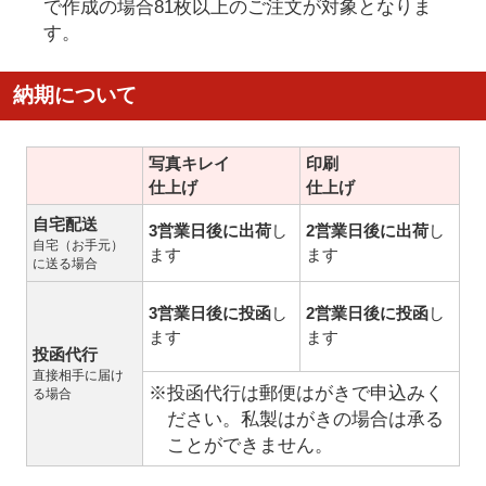
で作成の場合81枚以上のご注文が対象となりま
す。
納期について
写真キレイ
印刷
仕上げ
仕上げ
自宅配送
3営業日後に出荷
し
2営業日後に出荷
し
自宅（お手元）
ます
ます
に送る場合
3営業日後に投函
し
2営業日後に投函
し
ます
ます
投函代行
直接相手に届け
※投函代行は郵便はがきで申込みく
る場合
ださい。私製はがきの場合は承る
ことができません。