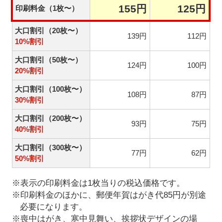
155円
125円
印刷料金（1枚〜）
大口割引（20枚〜）
139円
112円
10%割引
大口割引（50枚〜）
124円
100円
20%割引
大口割引（100枚〜）
108円
87円
30%割引
大口割引（200枚〜）
93円
75円
40%割引
大口割引（300枚〜）
77円
62円
50%割引
※表示の印刷料金は1枚当りの税込価格です。
※印刷料金のほかに、郵便年賀はがき代85円が別途
必要になります。
※喪中はがき、寒中見舞い、挨拶状デザインの場