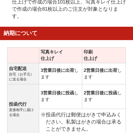
仕上げで作成の場合101枚以上、写真キレイ仕上げ
で作成の場合81枚以上のご注文が対象となりま
す。
納期について
写真キレイ
印刷
仕上げ
仕上げ
自宅配送
3営業日後に出荷
し
2営業日後に出荷
し
自宅（お手元）
ます
ます
に送る場合
3営業日後に投函
し
2営業日後に投函
し
ます
ます
投函代行
直接相手に届け
※投函代行は郵便はがきで申込みく
る場合
ださい。私製はがきの場合は承る
ことができません。