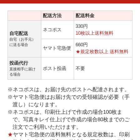
配送方法
配送料金
330円
ネコポス
10枚以上送料無料
自宅配送
自宅（お手元）
660円
に送る場合
ヤマト宅急便
★規定枚数以上 送料無料
投函代行
ポスト投函
不要
直接相手に届け
る場合
※ネコポスは、お届け先のポストへ配達されます。
※ヤマト宅急便はお届け先での受領確認が必要（手
渡し）になります。
※ネコポスは、印刷仕上げで作成の場合100枚ま
で、写真キレイ仕上げで作成の場合80枚までのご
注文でご利用いただけます。
★
ヤマト宅急便の送料無料となる規定枚数は、印刷