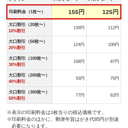
155円
125円
印刷料金（1枚〜）
大口割引（20枚〜）
139円
112円
10%割引
大口割引（50枚〜）
124円
100円
20%割引
大口割引（100枚〜）
108円
87円
30%割引
大口割引（200枚〜）
93円
75円
40%割引
大口割引（300枚〜）
77円
62円
50%割引
※表示の印刷料金は1枚当りの税込価格です。
※印刷料金のほかに、郵便年賀はがき代85円が別途
必要になります。