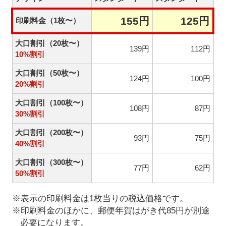
155円
125円
印刷料金（1枚〜）
大口割引（20枚〜）
139円
112円
10%割引
大口割引（50枚〜）
124円
100円
20%割引
大口割引（100枚〜）
108円
87円
30%割引
大口割引（200枚〜）
93円
75円
40%割引
大口割引（300枚〜）
77円
62円
50%割引
※表示の印刷料金は1枚当りの税込価格です。
※印刷料金のほかに、郵便年賀はがき代85円が別途
必要になります。