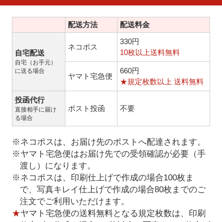
配送方法
配送料金
330円
ネコポス
10枚以上送料無料
自宅配送
自宅（お手元）
660円
に送る場合
ヤマト宅急便
★規定枚数以上 送料無料
投函代行
ポスト投函
不要
直接相手に届け
る場合
※ネコポスは、お届け先のポストへ配達されます。
※ヤマト宅急便はお届け先での受領確認が必要（手
渡し）になります。
※ネコポスは、印刷仕上げで作成の場合100枚ま
で、写真キレイ仕上げで作成の場合80枚までのご
注文でご利用いただけます。
★
ヤマト宅急便の送料無料となる規定枚数は、印刷