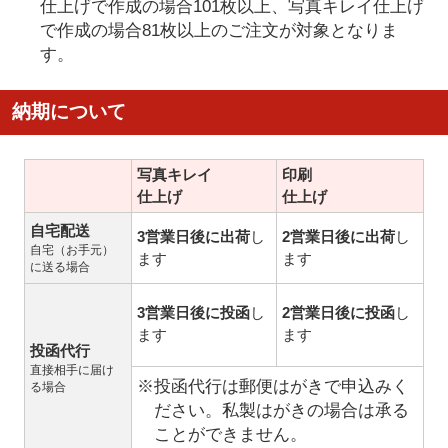
仕上げで作成の場合101枚以上、写真キレイ仕上げ
で作成の場合81枚以上のご注文が対象となりま
す。
納期について
写真キレイ
印刷
仕上げ
仕上げ
自宅配送
3営業日後に出荷
し
2営業日後に出荷
し
自宅（お手元）
ます
ます
に送る場合
3営業日後に投函
し
2営業日後に投函
し
ます
ます
投函代行
直接相手に届け
※投函代行は郵便はがきで申込みく
る場合
ださい。私製はがきの場合は承る
ことができません。