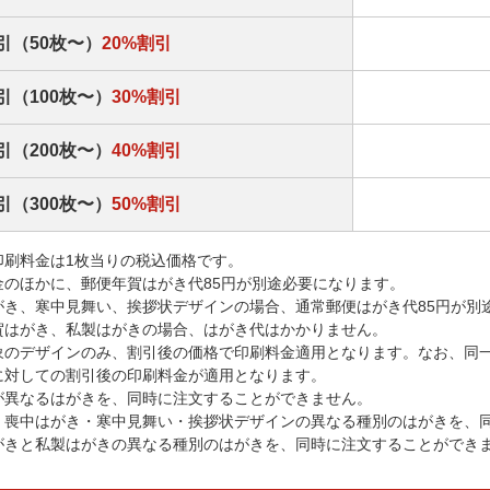
引（50枚〜）
20%割引
引（100枚〜）
30%割引
引（200枚〜）
40%割引
引（300枚〜）
50%割引
印刷料金は1枚当りの税込価格です。
金のほかに、郵便年賀はがき代85円が別途必要になります。
がき、寒中見舞い、挨拶状デザインの場合、通常郵便はがき代85円が別
賀はがき、私製はがきの場合、はがき代はかかりません。
象のデザインのみ、割引後の価格で印刷料金適用となります。なお、同
に対しての割引後の印刷料金が適用となります。
が異なるはがきを、同時に注文することができません。
・喪中はがき・寒中見舞い・挨拶状デザインの異なる種別のはがきを、
がきと私製はがきの異なる種別のはがきを、同時に注文することができ