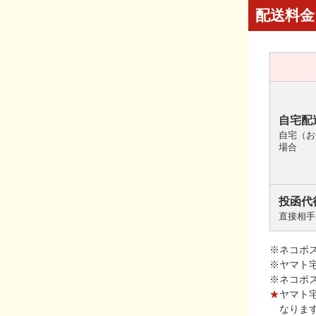
配送料金
自宅配
自宅（お
場合
投函代
直接相手
※ネコポ
※ヤマト
※ネコポ
★
ヤマト
なりま