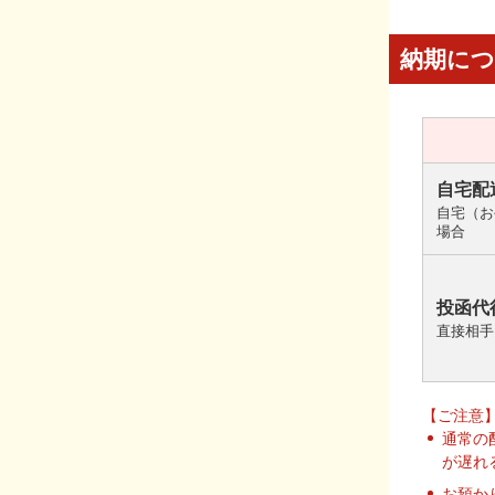
納期に
自宅配
自宅（お
場合
投函代
直接相手
【ご注意
通常の
が遅れ
お預か