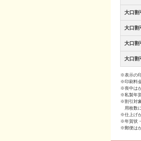
大口割
大口割
大口割
大口割
※表示の
※印刷料
※喪中は
※私製年
※割引対
用枚数
※仕上げ
※年賀状
※郵便は