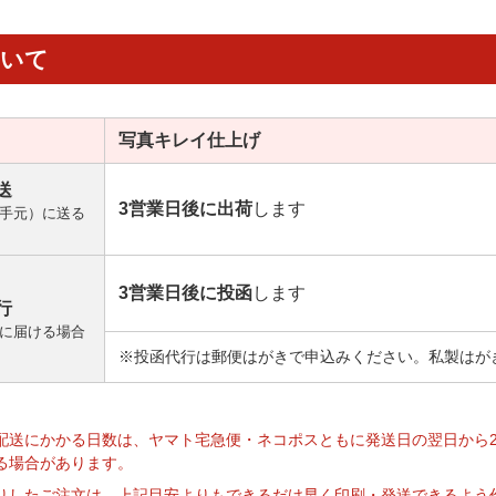
ついて
写真キレイ
仕上げ
送
3営業日後に出荷
します
手元）に送る
3営業日後に投函
します
行
に届ける場合
※投函代行は郵便はがきで申込みください。私製はが
】
配送にかかる日数は、ヤマト宅急便・ネコポスともに発送日の翌日から
る場合があります。
りしたご注文は、上記目安よりもできるだけ早く印刷・発送できるよう