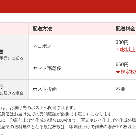
配送方法
配送料金
330円
ネコポス
10枚以
送
手元）に送る
660円
ヤマト宅急便
★規定枚
行
ポスト投函
不要
に届ける場合
スは、お届け先のポストへ配達されます。
宅急便はお届け先での受領確認が必要（手渡し）になります。
スは、印刷仕上げで作成の場合100枚まで、写真キレイ仕上げで作成の場
宅急便の送料無料となる規定枚数は、印刷仕上げで作成の場合101枚以
す。