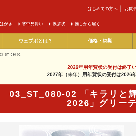
はじめての方へ
お問
はがき
寒中
見舞い
挨拶状
推しから届く
ウェブポとは？
価格・納期
03_ST_080-02
2026年用年賀状の受付は
終了
2027年（未年）用年賀状の受付は
202
03_ST_080-02 「キラ
2026」グリー
に入り