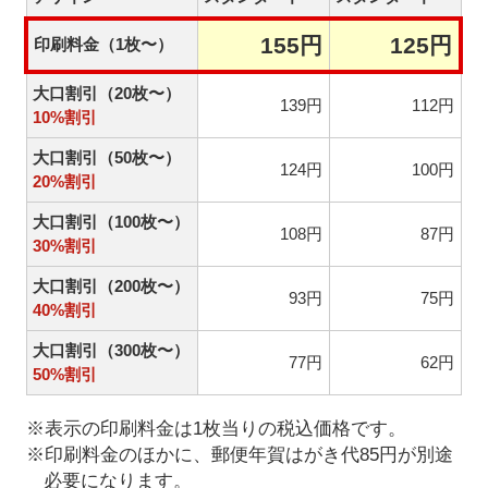
155円
125円
印刷料金（1枚〜）
大口割引（20枚〜）
139円
112円
10%割引
大口割引（50枚〜）
124円
100円
20%割引
大口割引（100枚〜）
108円
87円
30%割引
大口割引（200枚〜）
93円
75円
40%割引
大口割引（300枚〜）
77円
62円
50%割引
※表示の印刷料金は1枚当りの税込価格です。
※印刷料金のほかに、郵便年賀はがき代85円が別途
必要になります。