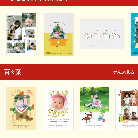
百々葉
ぜんぶ見る