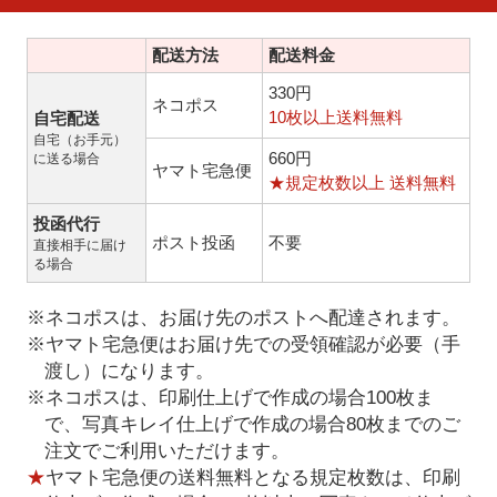
配送方法
配送料金
330円
ネコポス
10枚以上送料無料
自宅配送
自宅（お手元）
660円
に送る場合
ヤマト宅急便
★規定枚数以上 送料無料
投函代行
ポスト投函
不要
直接相手に届け
る場合
※ネコポスは、お届け先のポストへ配達されます。
※ヤマト宅急便はお届け先での受領確認が必要（手
渡し）になります。
※ネコポスは、印刷仕上げで作成の場合100枚ま
で、写真キレイ仕上げで作成の場合80枚までのご
注文でご利用いただけます。
★
ヤマト宅急便の送料無料となる規定枚数は、印刷