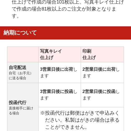
仕上げで作成の場合101枚以上、写真キレイ仕上げ
で作成の場合81枚以上のご注文が対象となりま
す。
納期について
写真キレイ
印刷
仕上げ
仕上げ
自宅配送
3営業日後に出荷
し
2営業日後に出荷
し
自宅（お手元）
ます
ます
に送る場合
3営業日後に投函
し
2営業日後に投函
し
ます
ます
投函代行
直接相手に届け
※投函代行は郵便はがきで申込みく
る場合
ださい。私製はがきの場合は承る
ことができません。