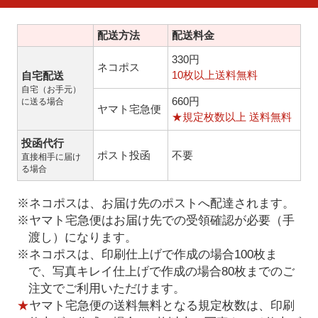
配送方法
配送料金
330円
ネコポス
10枚以上送料無料
自宅配送
自宅（お手元）
660円
に送る場合
ヤマト宅急便
★規定枚数以上 送料無料
投函代行
ポスト投函
不要
直接相手に届け
る場合
※ネコポスは、お届け先のポストへ配達されます。
※ヤマト宅急便はお届け先での受領確認が必要（手
渡し）になります。
※ネコポスは、印刷仕上げで作成の場合100枚ま
で、写真キレイ仕上げで作成の場合80枚までのご
注文でご利用いただけます。
★
ヤマト宅急便の送料無料となる規定枚数は、印刷