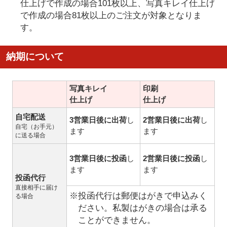
仕上げで作成の場合101枚以上、写真キレイ仕上げ
で作成の場合81枚以上のご注文が対象となりま
す。
納期について
写真キレイ
印刷
仕上げ
仕上げ
自宅配送
3営業日後に出荷
し
2営業日後に出荷
し
自宅（お手元）
ます
ます
に送る場合
3営業日後に投函
し
2営業日後に投函
し
ます
ます
投函代行
直接相手に届け
※投函代行は郵便はがきで申込みく
る場合
ださい。私製はがきの場合は承る
ことができません。