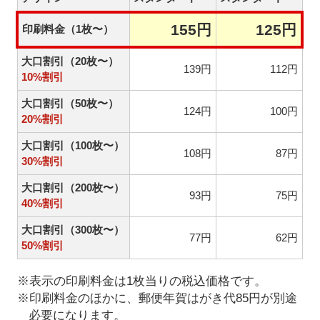
155円
125円
印刷料金（1枚〜）
大口割引（20枚〜）
139円
112円
10%割引
大口割引（50枚〜）
124円
100円
20%割引
大口割引（100枚〜）
108円
87円
30%割引
大口割引（200枚〜）
93円
75円
40%割引
大口割引（300枚〜）
77円
62円
50%割引
※表示の印刷料金は1枚当りの税込価格です。
※印刷料金のほかに、郵便年賀はがき代85円が別途
必要になります。