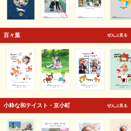
百々葉
ぜんぶ見る
小粋な和テイスト・京小町
ぜんぶ見る