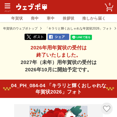
0
年賀状
喪中
寒中
挨拶状
推しから届く
年賀状のウェブポトップ
「キラリと輝くおしゃれな年賀状2026」フォト
2026年用年賀状の受付は
終了いたしました。
2027年（未年）用年賀状の受付は
2026年10月に開始予定です。
04_PH_084-04 「キラリと輝くおしゃれな
年賀状2026」フォト
気に入り