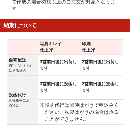
で作成の場合81枚以上のご注文が対象となりま
す。
納期について
写真キレイ
印刷
仕上げ
仕上げ
自宅配送
3営業日後に出荷
し
2営業日後に出荷
し
自宅（お手元）
ます
ます
に送る場合
3営業日後に投函
し
2営業日後に投函
し
ます
ます
投函代行
直接相手に届け
※投函代行は郵便はがきで申込みく
る場合
ださい。私製はがきの場合は承る
ことができません。