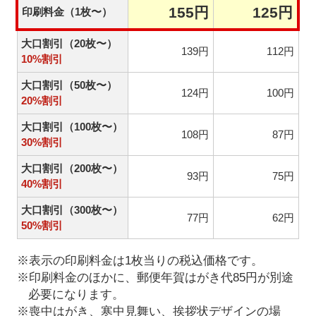
155円
125円
印刷料金（1枚〜）
大口割引（20枚〜）
139円
112円
10%割引
大口割引（50枚〜）
124円
100円
20%割引
大口割引（100枚〜）
108円
87円
30%割引
大口割引（200枚〜）
93円
75円
40%割引
大口割引（300枚〜）
77円
62円
50%割引
※表示の印刷料金は1枚当りの税込価格です。
※印刷料金のほかに、郵便年賀はがき代85円が別途
必要になります。
※喪中はがき、寒中見舞い、挨拶状デザインの場