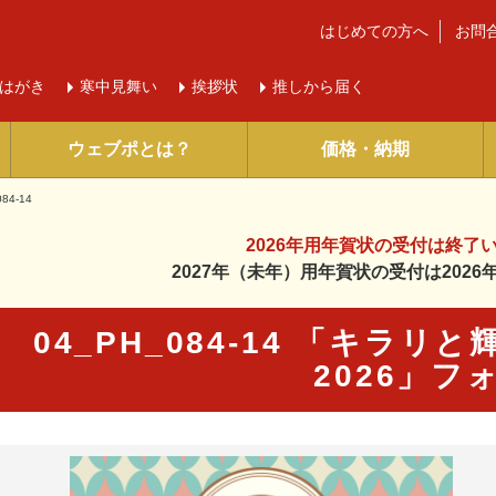
はじめての方へ
お問
はがき
寒中
見舞い
挨拶状
推しから届く
ウェブポとは？
価格・納期
84-14
2026年用年賀状の受付は
終了
2027年（未年）用年賀状の受付は
202
04_PH_084-14 「キラ
2026」フ
に入り