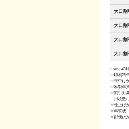
大口割
大口割
大口割
大口割
※表示の
※印刷料
※喪中は
※私製年
※割引対
用枚数
※仕上げ
※年賀状
※郵便は