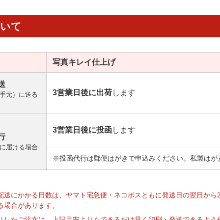
ついて
写真キレイ
仕上げ
送
3営業日後に出荷
します
手元）に送る
3営業日後に投函
します
行
に届ける場合
※投函代行は郵便はがきで申込みください。私製はが
】
配送にかかる日数は、ヤマト宅急便・ネコポスともに発送日の翌日から
る場合があります。
りしたご注文は、上記目安よりもできるだけ早く印刷・発送できるよう