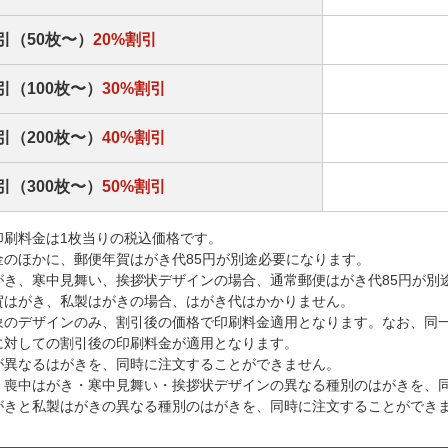
引（50枚〜）
20%割引
引（100枚〜）
30%割引
引（200枚〜）
40%割引
引（300枚〜）
50%割引
印刷料金は1枚当りの税込価格です。
金のほかに、郵便年賀はがき代85円が別途必要になります。
がき、寒中見舞い、挨拶状デザインの場合、通常郵便はがき代85円が別
賀はがき、私製はがきの場合、はがき代はかかりません。
象のデザインのみ、割引後の価格で印刷料金適用となります。なお、同
に対しての割引後の印刷料金が適用となります。
が異なるはがきを、同時に注文することができません。
・喪中はがき・寒中見舞い・挨拶状デザインの異なる種別のはがきを、
がきと私製はがきの異なる種別のはがきを、同時に注文することができ