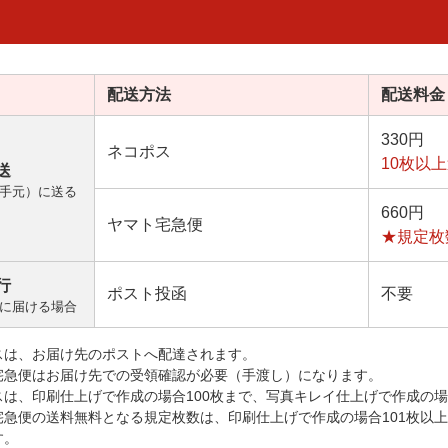
配送方法
配送料金
330円
ネコポス
10枚以
送
手元）に送る
660円
ヤマト宅急便
★規定枚
行
ポスト投函
不要
に届ける場合
スは、お届け先のポストへ配達されます。
宅急便はお届け先での受領確認が必要（手渡し）になります。
スは、印刷仕上げで作成の場合100枚まで、写真キレイ仕上げで作成の場
宅急便の送料無料となる規定枚数は、印刷仕上げで作成の場合101枚以
す。