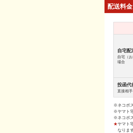
配送料金
自宅配
自宅（お
場合
投函代
直接相手
※ネコポ
※ヤマト
※ネコポ
★
ヤマト
なりま