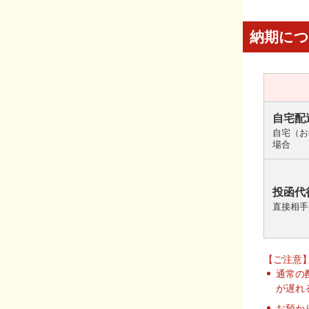
納期に
自宅配
自宅（お
場合
投函代
直接相手
【ご注意
通常の
が遅れ
お預か