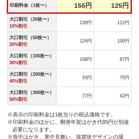
155円
125円
印刷料金（1枚〜）
大口割引（20枚〜）
139円
112円
10%割引
大口割引（50枚〜）
124円
100円
20%割引
大口割引（100枚〜）
108円
87円
30%割引
大口割引（200枚〜）
93円
75円
40%割引
大口割引（300枚〜）
77円
62円
50%割引
※表示の印刷料金は1枚当りの税込価格です。
※印刷料金のほかに、郵便年賀はがき代85円が別途
必要になります。
※喪中はがき、寒中見舞い、挨拶状デザインの場