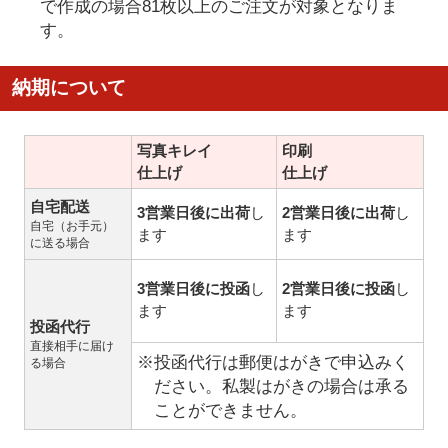
で作成の場合81枚以上のご注文が対象となりま
す。
納期について
写真キレイ
印刷
仕上げ
仕上げ
自宅配送
3営業日後に出荷
し
2営業日後に出荷
し
自宅（お手元）
ます
ます
に送る場合
3営業日後に投函
し
2営業日後に投函
し
ます
ます
投函代行
直接相手に届け
※投函代行は郵便はがきで申込みく
る場合
ださい。私製はがきの場合は承る
ことができません。