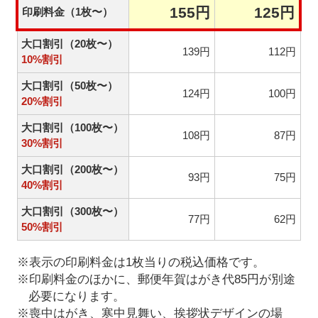
155円
125円
印刷料金（1枚〜）
大口割引（20枚〜）
139円
112円
10%割引
大口割引（50枚〜）
124円
100円
20%割引
大口割引（100枚〜）
108円
87円
30%割引
大口割引（200枚〜）
93円
75円
40%割引
大口割引（300枚〜）
77円
62円
50%割引
※表示の印刷料金は1枚当りの税込価格です。
※印刷料金のほかに、郵便年賀はがき代85円が別途
必要になります。
※喪中はがき、寒中見舞い、挨拶状デザインの場