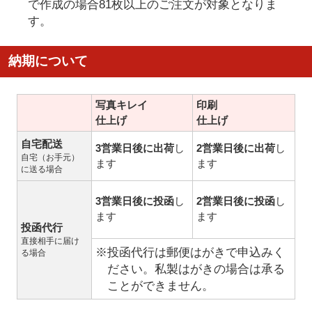
で作成の場合81枚以上のご注文が対象となりま
す。
納期について
写真キレイ
印刷
仕上げ
仕上げ
自宅配送
3営業日後に出荷
し
2営業日後に出荷
し
自宅（お手元）
ます
ます
に送る場合
3営業日後に投函
し
2営業日後に投函
し
ます
ます
投函代行
直接相手に届け
※投函代行は郵便はがきで申込みく
る場合
ださい。私製はがきの場合は承る
ことができません。