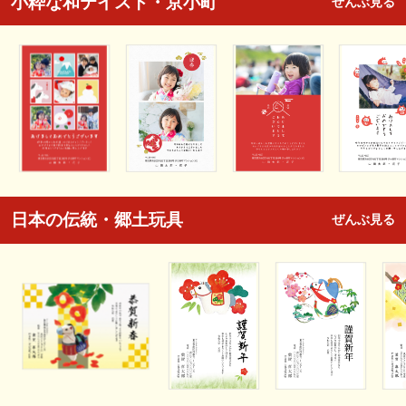
小粋な和テイスト・京小町
ぜんぶ見る
日本の伝統・郷土玩具
ぜんぶ見る