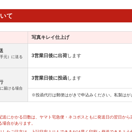
ついて
写真キレイ
仕上げ
送
3営業日後に出荷
します
手元）に送る
3営業日後に投函
します
行
に届ける場合
※投函代行は郵便はがきで申込みください。私製はが
】
配送にかかる日数は、ヤマト宅急便・ネコポスともに発送日の翌日から
る場合があります。
りしたご注文は、上記目安よりもできるだけ早く印刷・発送できるよう