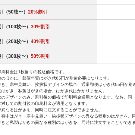
引（50枚〜）
20%割引
引（100枚〜）
30%割引
引（200枚〜）
40%割引
引（300枚〜）
50%割引
印刷料金は1枚当りの税込価格です。
金のほかに、郵便年賀はがき代85円が別途必要になります。
がき、寒中見舞い、挨拶状デザインの場合、通常郵便はがき代85円が別
賀はがき、私製はがきの場合、はがき代はかかりません。
象のデザインのみ、割引後の価格で印刷料金適用となります。なお、同
に対しての割引後の印刷料金が適用となります。
が異なるはがきを、同時に注文することができません。
・喪中はがき・寒中見舞い・挨拶状デザインの異なる種別のはがきを、
がきと私製はがきの異なる種別のはがきを、同時に注文することができ