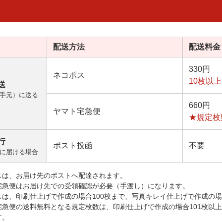
配送方法
配送料金
330円
ネコポス
10枚以
送
手元）に送る
660円
ヤマト宅急便
★規定枚
行
ポスト投函
不要
に届ける場合
スは、お届け先のポストへ配達されます。
宅急便はお届け先での受領確認が必要（手渡し）になります。
スは、印刷仕上げで作成の場合100枚まで、写真キレイ仕上げで作成の場
宅急便の送料無料となる規定枚数は、印刷仕上げで作成の場合101枚以
す。