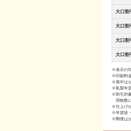
大口割
大口割
大口割
大口割
※表示の
※印刷料
※喪中は
※私製年
※割引対
用枚数
※仕上げ
※年賀状
※郵便は