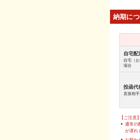
納期に
自宅配
自宅（お
場合
投函代
直接相手
【ご注意
通常の
が遅れ
お預か