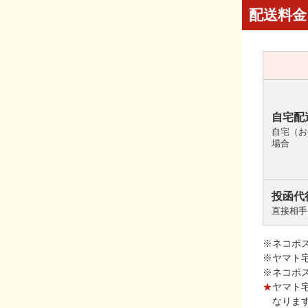
配送料金
自宅配
自宅（お
場合
投函代
直接相手
※ネコポ
※ヤマト
※ネコポ
★
ヤマト
なりま