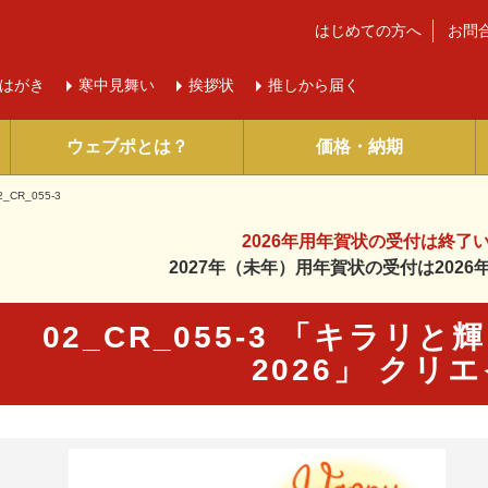
はじめての方へ
お問
はがき
寒中
見舞い
挨拶状
推しから届く
ウェブポとは？
価格・納期
2_CR_055-3
2026年用年賀状の受付は
終了
2027年（未年）用年賀状の受付は
202
02_CR_055-3 「キラリ
2026」 クリ
に入り