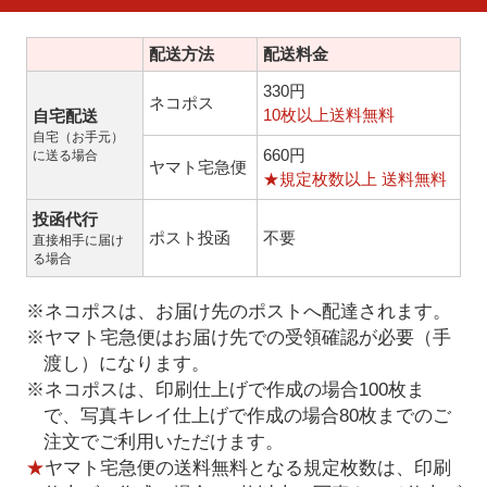
配送方法
配送料金
330円
ネコポス
10枚以上送料無料
自宅配送
自宅（お手元）
660円
に送る場合
ヤマト宅急便
★規定枚数以上 送料無料
投函代行
ポスト投函
不要
直接相手に届け
る場合
※ネコポスは、お届け先のポストへ配達されます。
※ヤマト宅急便はお届け先での受領確認が必要（手
渡し）になります。
※ネコポスは、印刷仕上げで作成の場合100枚ま
で、写真キレイ仕上げで作成の場合80枚までのご
注文でご利用いただけます。
★
ヤマト宅急便の送料無料となる規定枚数は、印刷