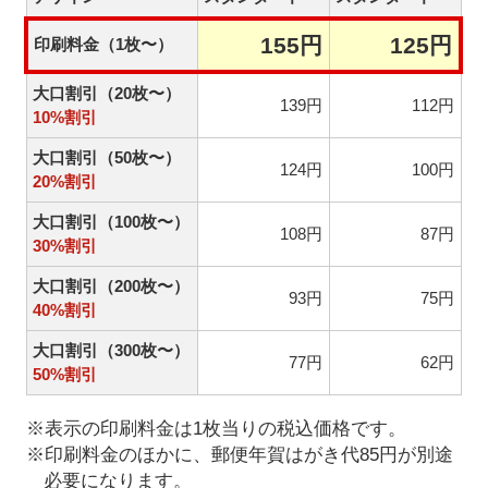
155円
125円
印刷料金（1枚〜）
大口割引（20枚〜）
139円
112円
10%割引
大口割引（50枚〜）
124円
100円
20%割引
大口割引（100枚〜）
108円
87円
30%割引
大口割引（200枚〜）
93円
75円
40%割引
大口割引（300枚〜）
77円
62円
50%割引
※表示の印刷料金は1枚当りの税込価格です。
※印刷料金のほかに、郵便年賀はがき代85円が別途
必要になります。