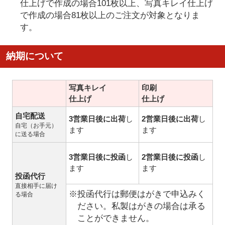
仕上げで作成の場合101枚以上、写真キレイ仕上げ
で作成の場合81枚以上のご注文が対象となりま
す。
納期について
写真キレイ
印刷
仕上げ
仕上げ
自宅配送
3営業日後に出荷
し
2営業日後に出荷
し
自宅（お手元）
ます
ます
に送る場合
3営業日後に投函
し
2営業日後に投函
し
ます
ます
投函代行
直接相手に届け
※投函代行は郵便はがきで申込みく
る場合
ださい。私製はがきの場合は承る
ことができません。