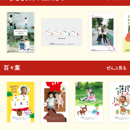
百々葉
ぜんぶ見る