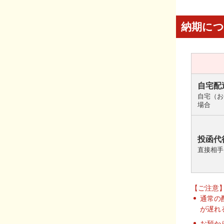
納期に
自宅配
自宅（お
場合
投函代
直接相手
【ご注意
通常の
が遅れ
お預か