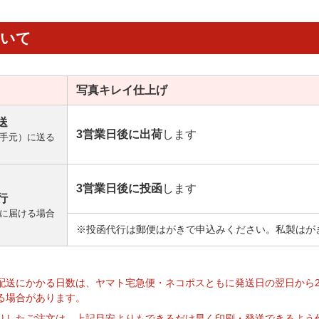
ついて
写真キレイ
仕上げ
送
3営業日後に出荷
します
手元）に送る
3営業日後に投函
します
行
に届ける場合
※投函代行は郵便はがきで申込みください。私製はが
】
配送にかかる日数は、ヤマト宅急便・ネコポスともに発送日の翌日から
る場合があります。
りしたご注文は、上記目安よりもできるだけ早く印刷・発送できるよう