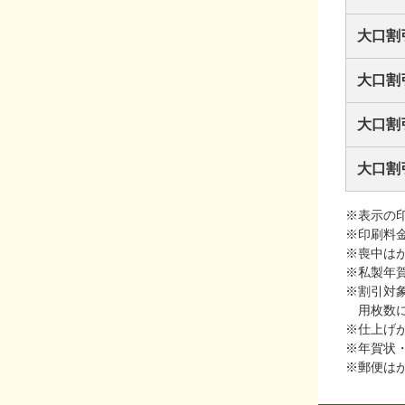
大口割
大口割
大口割
大口割
※表示の
※印刷料
※喪中は
※私製年
※割引対
用枚数
※仕上げ
※年賀状
※郵便は