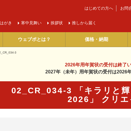
はじめての方へ
お問
はがき
寒中
見舞い
挨拶状
推しから届く
ウェブポとは？
価格・納期
2_CR_034-3
2026年用年賀状の受付は
終了
2027年（未年）用年賀状の受付は
202
02_CR_034-3 「キラリ
2026」 クリ
に入り