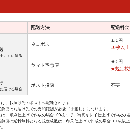
配送方法
配送料金
330円
ネコポス
10枚以
送
手元）に送る
660円
ヤマト宅急便
★規定枚
行
ポスト投函
不要
に届ける場合
スは、お届け先のポストへ配達されます。
宅急便はお届け先での受領確認が必要（手渡し）になります。
スは、印刷仕上げで作成の場合100枚まで、写真キレイ仕上げで作成の場
宅急便の送料無料となる規定枚数は、印刷仕上げで作成の場合101枚以
す。