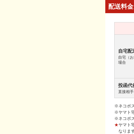
配送料金
自宅配
自宅（お
場合
投函代
直接相手
※ネコポ
※ヤマト
※ネコポ
★
ヤマト
なりま